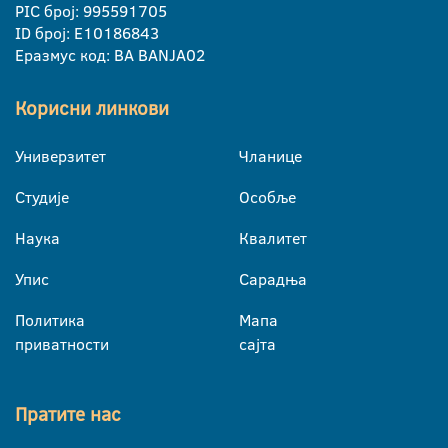
PIC број: 995591705
ID број: E10186843
Еразмус код: BA BANJA02
Корисни линкови
Универзитет
Чланице
Студије
Особље
Наука
Квалитет
Упис
Сарадња
Политика
Мапа
приватности
сајта
Пратите нас