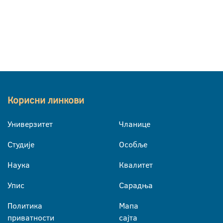
Корисни линкови
Универзитет
Чланице
Студије
Особље
Наука
Квалитет
Упис
Сарадња
Политика
Мапа
приватности
сајта