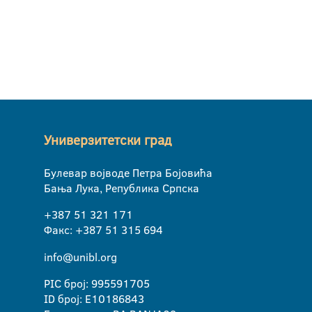
Универзитетски град
Булевар војводе Петра Бојовића
Бања Лука, Република Српска
+387 51 321 171
Факс: +387 51 315 694
info@unibl.org
PIC број: 995591705
ID број: E10186843