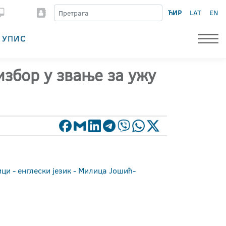
ЋИР
LAT
EN
УПИС
избор у звање за ужу
ци - енглески језик - Милица Јошић-