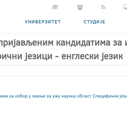
УНИВЕРЗИТЕТ
СТУДИЈЕ
 пријављеним кандидатима за 
ични језици - енглески језик
ма за избор у звање за ужу научну област Специфични јези