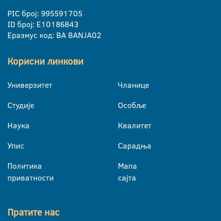
PIC број: 995591705
ID број: E10186843
Еразмус код: BA BANJA02
Корисни линкови
Универзитет
Чланице
Студије
Особље
Наука
Квалитет
Упис
Сарадња
Политика
Мапа
приватности
сајта
Пратите нас