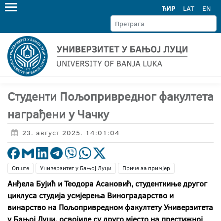
ЋИР
LAT
EN
Студенти Пољопривредног факултета
награђени у Чачку
23. август 2025. 14:01:04
Опште
Универзитет у Бањој Луци
Приче за примјер
Анђела Бујић и Теодора Асановић, студенткиње другог
циклуса студија усмјерења Виноградарство и
винарство на Пољопривредном факултету Универзитета
у Бањој Луци, освојиле су друго мјесто на престижној