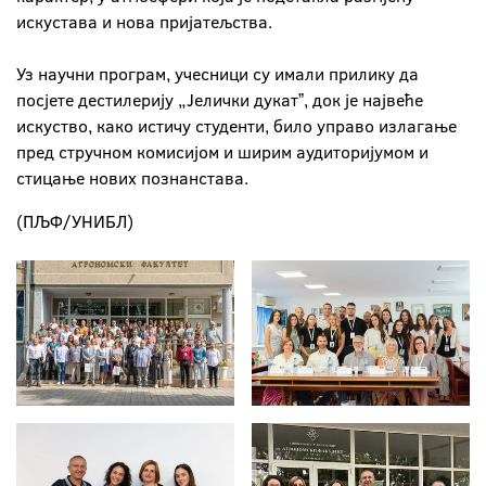
искустава и нова пријатељства.
Уз научни програм, учесници су имали прилику да
посјете дестилерију „Јелички дукатˮ, док је највеће
искуство, како истичу студенти, било управо излагање
пред стручном комисијом и ширим аудиторијумом и
стицање нових познанстава.
(ПЉФ/УНИБЛ)