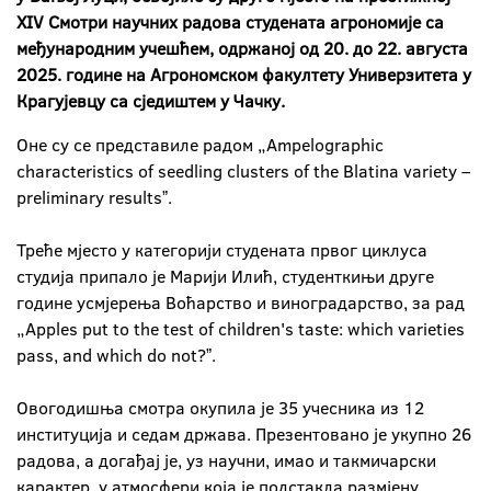
XIV Смотри научних радова студената агрономије са
међународним учешћем, одржаној од 20. до 22. августа
2025. године на Агрономском факултету Универзитета у
Крагујевцу са сједиштем у Чачку.
Оне су се представиле радом „Ampelographic
characteristics of seedling clusters of the Blatina variety –
preliminary resultsˮ.
Треће мјесто у категорији студената првог циклуса
студија припало је Марији Илић, студенткињи друге
године усмјерења Воћарство и виноградарство, за рад
„Apples put to the test of children's taste: which varieties
pass, and which do not?ˮ.
Овогодишња смотра окупила је 35 учесника из 12
институција и седам држава. Презентовано је укупно 26
радова, а догађај је, уз научни, имао и такмичарски
карактер, у атмосфери која је подстакла размјену