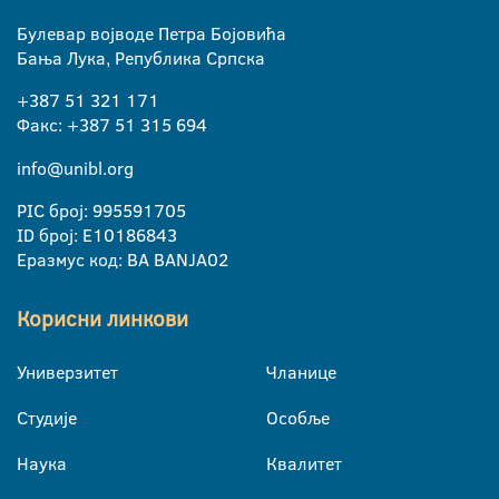
Булевар војводе Петра Бојовића
Бања Лука, Република Српска
+387 51 321 171
Факс: +387 51 315 694
info@unibl.org
PIC број: 995591705
ID број: E10186843
Еразмус код: BA BANJA02
Корисни линкови
Универзитет
Чланице
Студије
Особље
Наука
Квалитет