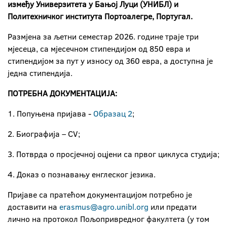
између Универзитета у Бањој Луци (УНИБЛ) и
Политехничког института Портоалегре, Португал.
Размјена за љетни семестар 2026. године траје три
мјесеца, са мјесечном стипендијом од 850 евра и
стипендијом за пут у износу од 360 евра, а доступна је
једна стипендија.
ПОТРЕБНА ДОКУМЕНТАЦИЈА:
1. Попуњена пријава -
Образац 2
;
2. Биографија – CV;
3. Потврда о просјечној оцјени са првог циклуса студија;
4. Доказ о познавању енглеског језика.
Пријаве са пратећом документацијом потребно је
доставити на
erasmus@agro.unibl.org
или предати
лично на протокол Пољопривредног факултета (у том