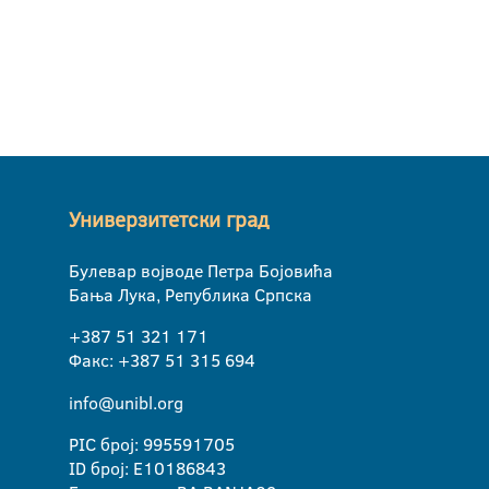
Универзитетски град
Булевар војводе Петра Бојовића
Бања Лука, Република Српска
+387 51 321 171
Факс: +387 51 315 694
info@unibl.org
PIC број: 995591705
ID број: E10186843