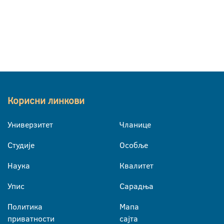
Корисни линкови
Универзитет
Чланице
Студије
Особље
Наука
Квалитет
Упис
Сарадња
Политика
Мапа
приватности
сајта