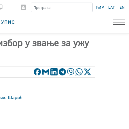
ЋИР
LAT
EN
УПИС
избор у звање за ужу
ељко Шарић