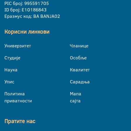
PIC број: 995591705
ID број: E10186843
Еразмус код: BA BANJA02
Корисни линкови
Универзитет
Чланице
Студије
Особље
Наука
Квалитет
Упис
Сарадња
Политика
Мапа
приватности
сајта
Пратите нас