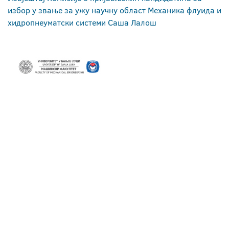
избор у звање за ужу научну област Механика флуида и
хидропнеуматски системи Саша Лалош