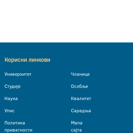
Корисни линкови
Универзитет
Чланице
Студије
Особље
Наука
Квалитет
Упис
Сарадња
Политика
Мапа
приватности
сајта