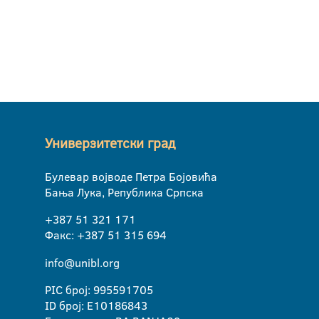
Универзитетски град
Булевар војводе Петра Бојовића
Бања Лука, Република Српска
+387 51 321 171
Факс: +387 51 315 694
info@unibl.org
PIC број: 995591705
ID број: E10186843