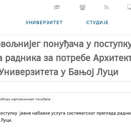
УНИВЕРЗИТЕТ
СТУДИЈЕ
вољнијег понуђача у поступку
а радника за потребе Архитек
 Универзитета у Бањој Луци
избору најповољнијег понуђача
поступку јавне набавке услуга систематског прегледа радн
 Луци.