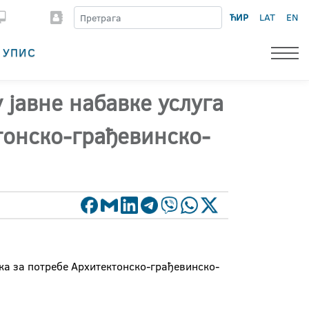
ЋИР
LAT
EN
УПИС
 јавне набавке услуга
тонско-грађевинско-
ика за потребе Архитектонско-грађевинско-