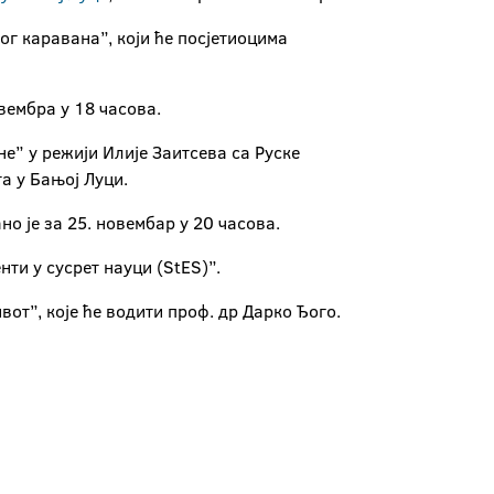
г каравана”, који ће посјетиоцима
вембра у 18 часова.
не” у режији Илије
Заитсева са Руске
а у Бањој Луци.
о је за 25. новембар у 20 часова.
ти у сусрет науци (StES)”.
вот”, које ће водити проф. др Дарко
Ђого.