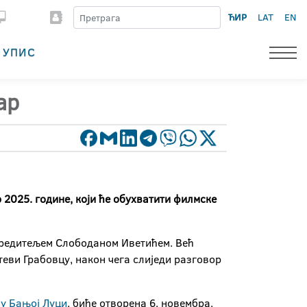
ЋИР
LAT
EN
УПИС
ар
 2025. године, који ће обухватити филмске
 редитељем Слободаном Иветићем. Већ
теви Грабовцу, након чега слиједи разговор
 у Бањој Луци
, биће отворена 6. новембра.