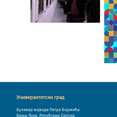
Универзитетски град
Булевар војводе Петра Бојовића
Бања Лука, Република Српска