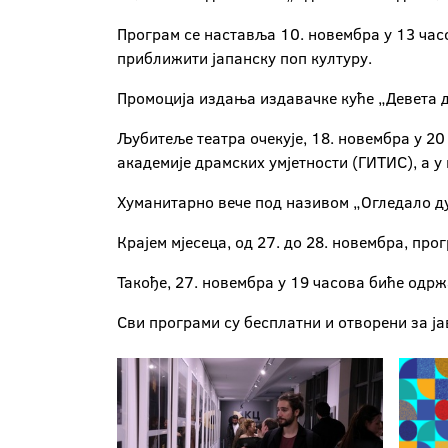
Програм се наставља 10. новембра у 13 час
приближити јапанску поп културу.
Промоција издања издавачке куће „Девета д
Љубитеље театра очекује, 18. новембра у 2
академије драмских умјетности (ГИТИС), а у
Хуманитарно вече под називом „Огледало душ
Крајем мјесеца, од 27. до 28. новембра, пр
Такође, 27. новембра у 19 часова биће одрж
Сви програми су бесплатни и отворени за ја