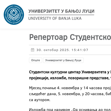
Репертоар Студентско
30. октобар 2025. 15:41:07
Опште
Универзитет у Бањој Луци
Студентски културни центар Универзитета у 
пројекције, изложбе, позоришне представе, 
Мјесец почиње 4. новембра у 14 часова пр
сљедећег дана, 5. новембра, у 20 часова, б
са аутором.
Изложба под називом „Од оснивања до пол