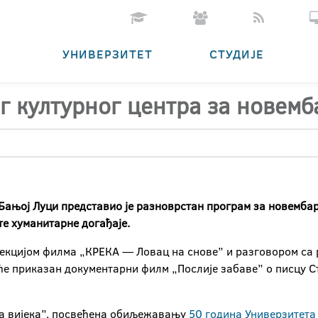
УНИВЕРЗИТЕТ
СТУДИЈЕ
г културног центра за новемб
Бањој Луци представио је разноврстан програм за новембар
те хуманитарне догађаје.
ојекцијом филма „КРЕКА — Ловац на снове” и разговором са
иће приказан документарни филм „Послије забаве” о писцу С
а вијека”, посвећена обиљежавању
50 година Универзитета