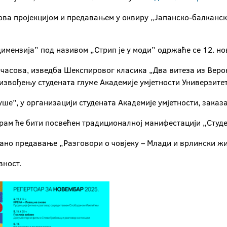
ова пројекцијом и предавањем у оквиру „Јапанско-балканско
имензија” под називом „Стрип је у моди” одржаће се 12. но
0 часова, изведба Шекспировог класика „Два витеза из Веро
 извођењу студената глуме Академије умјетности Универзитет
е”, у организацији студената Академије умјетности, заказан
ограм ће бити посвећен традиционалној манифестацији „Студен
ано предавање „Разговори о човјеку – Млади и врлински жи
вност.