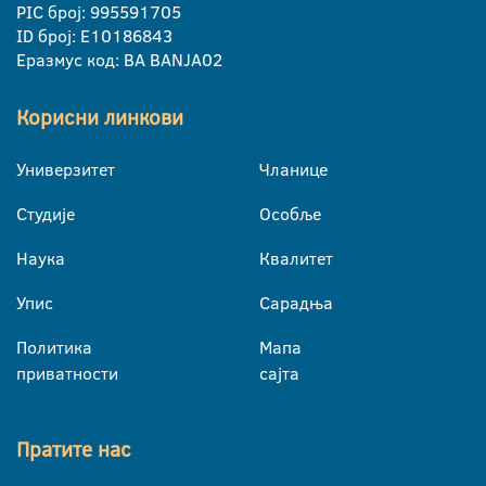
PIC број: 995591705
ID број: E10186843
Еразмус код: BA BANJA02
Корисни линкови
Универзитет
Чланице
Студије
Особље
Наука
Квалитет
Упис
Сарадња
Политика
Мапа
приватности
сајта
Пратите нас