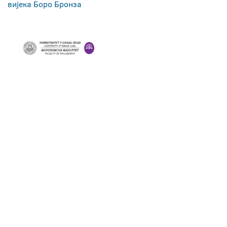
вијека Боро Бронза