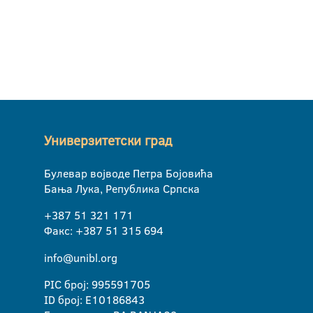
Универзитетски град
Булевар војводе Петра Бојовића
Бања Лука, Република Српска
+387 51 321 171
Факс: +387 51 315 694
info@unibl.org
PIC број: 995591705
ID број: E10186843