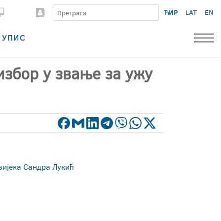
ЋИР
LAT
EN
УПИС
избор у звање за ужу
вијека Сандра Лукић