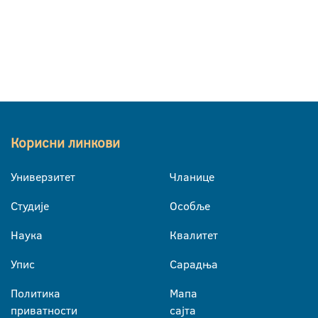
Корисни линкови
Универзитет
Чланице
Студије
Особље
Наука
Квалитет
Упис
Сарадња
Политика
Мапа
приватности
сајта