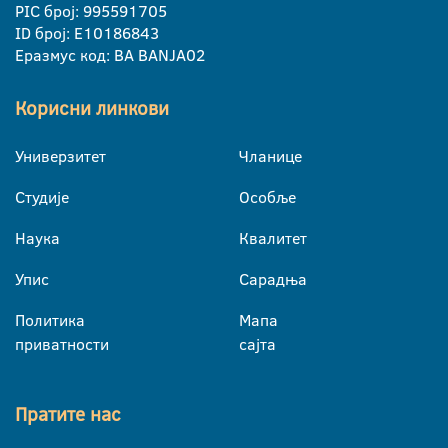
PIC број: 995591705
ID број: E10186843
Еразмус код: BA BANJA02
Корисни линкови
Универзитет
Чланице
Студије
Особље
Наука
Квалитет
Упис
Сарадња
Политика
Мапа
приватности
сајта
Пратите нас