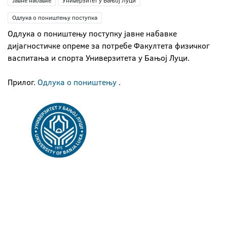
Јавне набавке
Универзитет у Бањој Луци
Одлука о поништењу поступка
Одлука о поништењу поступку јавне набавке
дијагностичке опреме за потребе Факултета физичког
васпитања и спорта Универзитета у Бањој Луци.
Прилог.
Одлука о поништењу
.