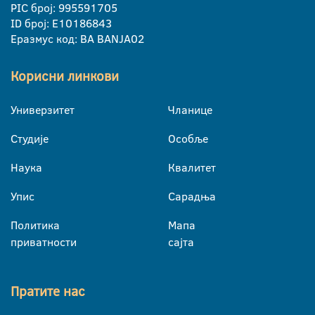
PIC број: 995591705
ID број: E10186843
Еразмус код: BA BANJA02
Корисни линкови
Универзитет
Чланице
Студије
Особље
Наука
Квалитет
Упис
Сарадња
Политика
Мапа
приватности
сајта
Пратите нас