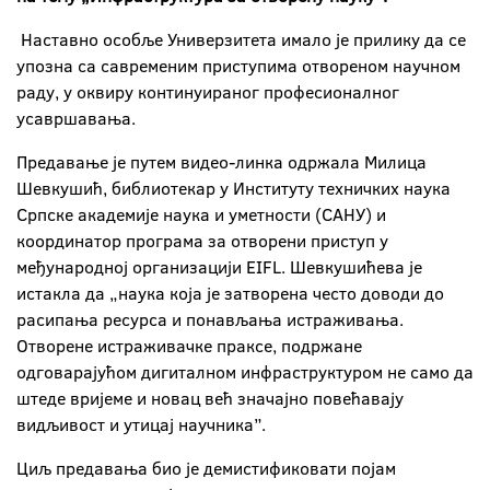
Наставно особље Универзитета имало је прилику да се
упозна са савременим приступима отвореном научном
раду, у оквиру континуираног професионалног
усавршавања.
Предавање је путем видео-линка одржала Милица
Шевкушић, библиотекар у Институту техничких наука
Српске академије наука и уметности (САНУ) и
координатор програма за отворени приступ у
међународној организацији EIFL. Шевкушићева је
истакла да „наука која је затворена често доводи до
расипања ресурса и понављања истраживања.
Отворене истраживачке праксе, подржане
одговарајућом дигиталном инфраструктуром не само да
штеде вријеме и новац већ значајно повећавају
видљивост и утицај научника”.
Циљ предавања био је демистификовати појам