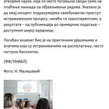
отворене науке, која се често погрешно своди само на
плаћање накнада за објављивање радова. Указано је
да овај концепт подразумијева свеобухватан приступ
истраживачком процесу, чинећи га транспарентним, а
резултате – од публикација до примарних података –
доступним широј заједници.
Посебан акценат био је на практичним рјешењима и
алатима који су истраживачима на располагању, често
потпуно бесплатно.
(ФФ/УНИБЛ)
Фото: Н. Малешевић