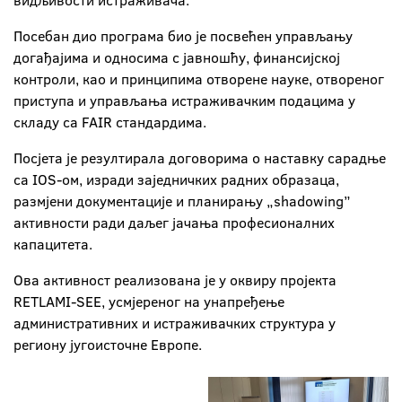
видљивости истраживача.
Посебан дио програма био је посвећен управљању
догађајима и односима с јавношћу, финансијској
контроли, као и принципима отворене науке, отвореног
приступа и управљања истраживачким подацима у
складу са FAIR стандардима.
Посјета је резултирала договорима о наставку сарадње
са IOS-ом, изради заједничких радних образаца,
размјени документације и планирању „shadowing”
активности ради даљег јачања професионалних
капацитета.
Ова активност реализована је у оквиру пројекта
RETLAMI-SEE, усмјереног на унапређење
административних и истраживачких структура у
региону југоисточне Европе.