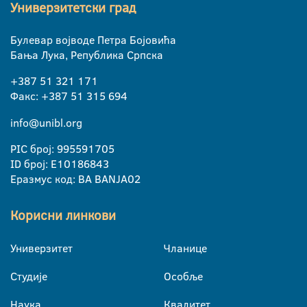
Универзитетски град
Булевар војводе Петра Бојовића
Бања Лука, Република Српска
+387 51 321 171
Факс: +387 51 315 694
info@unibl.org
PIC број: 995591705
ID број: E10186843
Еразмус код: BA BANJA02
Корисни линкови
Универзитет
Чланице
Студије
Особље
Наука
Квалитет