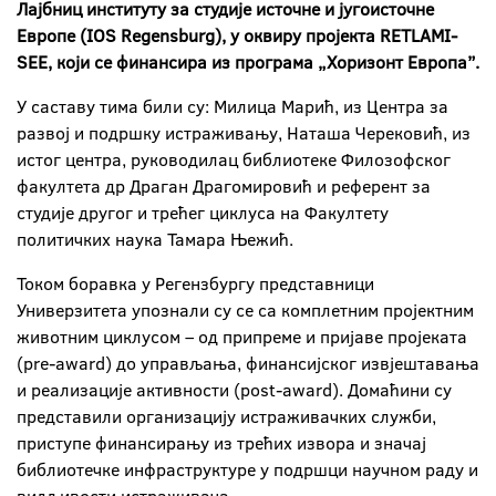
Лајбниц институту за студије источне и југоисточне
Европе (IOS Regensburg), у оквиру пројекта RETLAMI-
SEE, који се финансира из програма „Хоризонт Европа”.
У саставу тима били су: Милица Марић, из Центра за
развој и подршку истраживању, Наташа Черековић, из
истог центра, руководилац библиотеке Филозофског
факултета др Драган Драгомировић и референт за
студије другог и трећег циклуса на Факултету
политичких наука Тамара Њежић.
Током боравка у Регензбургу представници
Универзитета упознали су се са комплетним пројектним
животним циклусом – од припреме и пријаве пројеката
(pre-award) до управљања, финансијског извјештавања
и реализације активности (post-award). Домаћини су
представили организацију истраживачких служби,
приступе финансирању из трећих извора и значај
библиотечке инфраструктуре у подршци научном раду и