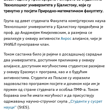
Технолошког универзитета у Бјалистоку, који су
тренутно у посјети Природно-математичком факултету.
Група од девет студената Факулета компјутерских наука
Технолошког универзитета у Бјалистоку предвођена је
проф. др Андржејем Кмијелевским, а размјена се
реализује у оквиру активности
Aкрос
алијансе, чији је
УНИБЛ пуноправни члан.
Током састанка било је ријечи o досадашњој сарадњи
два универзитета, доступним приликама у оквиру
алијансе, доступним могућностима студентске размјене
у оквиру Еразмус+ програма, као и о будућим
активностима. Студенти из Пољске су изразили
задовољство програмом посјете и дочеком који им је
пружен од стране студената и особља ПМФ-а. Током
боравка они ће имати могућност и да присуствују
одржавању научно-стручног скупа ,,
Студенти у сусрет
науци''
(StES).