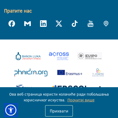
Пратите нас
Ова веб страница користи колачиће ради побољшања
корисничког искуства.
Прочитај више
Универзитет у Бањој Луци © 2026
Прихвати
Сва права задржана