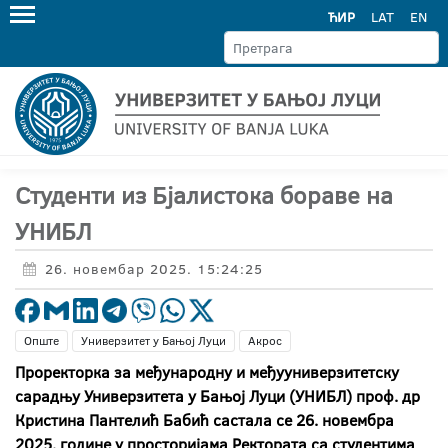
ЋИР
LAT
EN
Студенти из Бјалистока бораве на
УНИБЛ
26. новембар 2025. 15:24:25
Опште
Универзитет у Бањој Луци
Акрос
Проректорка за међународну и међууниверзитетску
сарадњу Универзитета у Бањој Луци (УНИБЛ) проф. др
Кристина Пантелић Бабић састала се 26. новембра
2025. године у просторијама Ректората са студентима