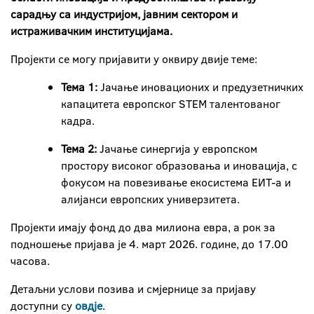
сарадњу са индустријом, јавним сектором и
истраживачким институцијама.
Пројекти се могу пријавити у оквиру двије теме:
Тема 1:
Јачање иновационих и предузетничких
капацитета европског STEM талентованог
кадра.
Тема 2:
Јачање синергија у европском
простору високог образовања и иновација, с
фокусом на повезивање екосистема ЕИТ-а и
алијанси eвропских универзитета.
Пројекти имају фонд до два милиона евра, а рок за
подношење пријава је 4. март 2026. године, до 17.00
часова.
Детаљни услови позива и смјернице за пријаву
доступни су
овдје
.