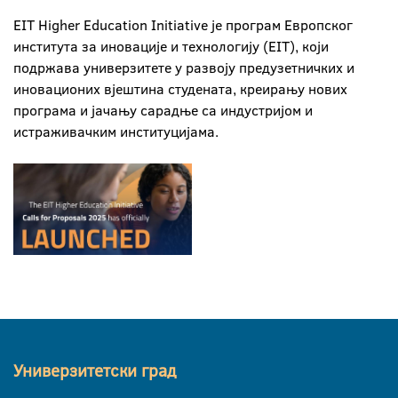
EIT Higher Education Initiative је програм Европског
института за иновације и технологију (EIT), који
подржава универзитете у развоју предузетничких и
иновационих вјештина студената, креирању нових
програма и јачању сарадње са индустријом и
истраживачким институцијама.
Универзитетски град