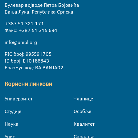
Булевар војводе Петра Бојовића
Бања Лука, Република Српска
+387 51 321 171
Факс: +387 51 315 694
info@unibl.org
PIC број: 995591705
ID број: E10186843
Еразмус код: BA BANJA02
Корисни линкови
Универзитет
Чланице
Студије
Особље
Наука
Квалитет
Упис
Сарадња