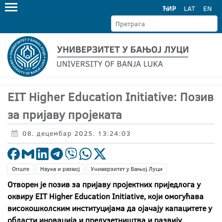
ЋИР
LAT
EN
EIT Higher Education Initiative: Позив
за пријаву пројеката
08. децембар 2025. 13:24:03
Опште
Наука и развој
Универзитет у Бањој Луци
Отворен је позив за пријаву пројектних приједлога у
оквиру EIT Higher Education Initiative, који омогућава
високошколским институцијама да ојачају капацитете у
области иновација и предузетништва и развију