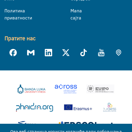
Политика
Мапа
приватности
сајта
Пратите нас
Ова веб страница користи колачиће ради побољшања