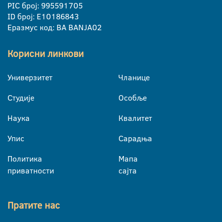
PIC број: 995591705
ID број: E10186843
Еразмус код: BA BANJA02
Корисни линкови
Универзитет
Чланице
Студије
Особље
Наука
Квалитет
Упис
Сарадња
Политика
Мапа
приватности
сајта
Пратите нас