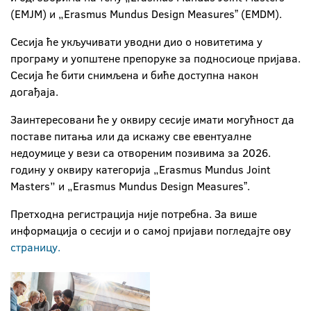
(ЕМЈМ) и „Erasmus Mundus Design Measuresˮ (EMDM).
Сесија ће укључивати уводни дио о новитетима у
програму и уопштене препоруке за подносиоце пријава.
Сесија ће бити снимљена и биће доступна након
догађаја.
Заинтересовани ће у оквиру сесије имати могућност да
поставе питања или да искажу све евентуалне
недоумице у вези са отвореним позивима за 2026.
годину у оквиру категорија „Erasmus Mundus Joint
Masters” и „Erasmus Mundus Design Measuresˮ.
Претходна регистрација није потребна. За више
информација о сесији и о самој пријави погледајте ову
страницу.