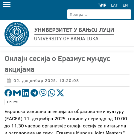
ЋИР
LAT
EN
Онлајн сесија о Еразмус мундус
акцијама
02. децембар 2025. 13:20:08
Опште
Европска извршна агенција за образовање и културу
(EACEA) 11. децембра 2025. године у периоду од 10.00
до 11.30 часова организује онлајн сесију са питањима
и одговорима на тему „Erasmus Mundus Joint Masters”