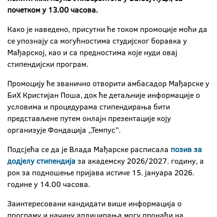
почетком у 13.00 часова.
Како је наведено, присутни ће током промоције моћи да
се упознају са могућностима студијског боравка у
Мађарској, као и са предностима које нуди овај
стипендијски програм.
Промоцију ће званично отворити амбасадор Мађарске у
БиХ Кристијан Поша, док ће детаљније информације о
условима и процедурама стипендирања бити
представљене путем онлајн презентације коју
организује Фондација ,,Темпус”.
Подсјећа се да је Влада Мађарске расписала
позив за
додјелу стипендија
за академску 2026/2027. годину, а
рок за подношење пријава истиче 15. јануара 2026.
године у 14.00 часова.
Заинтересовани кандидати више информација о
програму и начину аплицирања могу пронаћи на