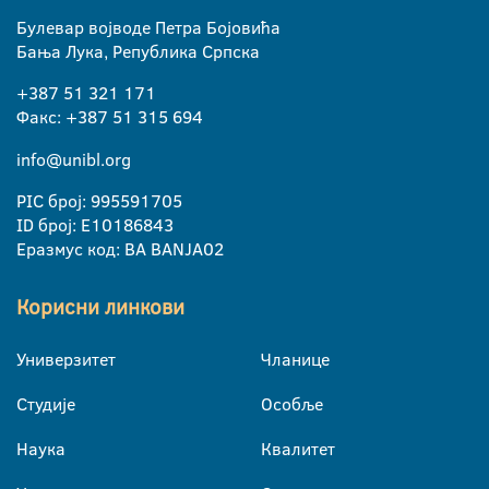
Булевар војводе Петра Бојовића
Бања Лука, Република Српска
+387 51 321 171
Факс: +387 51 315 694
info@unibl.org
PIC број: 995591705
ID број: E10186843
Еразмус код: BA BANJA02
Корисни линкови
Универзитет
Чланице
Студије
Особље
Наука
Квалитет