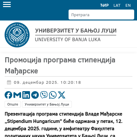
ЋИР
LAT
EN
Промоција програма стипендија
Мађарске
09. децембар 2025. 10:20:18
Опште
Универзитет у Бањој Луци
Презентација програма стипендија Владе Мађарске
,,Stipendium Hungaricum” биће одржана у петак, 12.
децембра 2025. године, у амфитеатру Факултета
политичких наука Универзитета у Бањој Луци, са