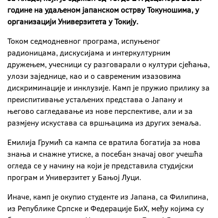
године на удаљеном јапанском острву Токуношима, у
организацији Универзитета у Токију.
Током седмодневног програма, испуњеног
радионицама, дискусијама и интеркултурним
дружењем, учесници су разговарали о култури сјећања,
улози заједнице, као и о савременим изазовима
дискриминације и инклузије. Камп је пружио прилику за
преиспитивање устаљених представа о Јапану и
његово сагледавање из нове перспективе, али и за
размјену искустава са вршњацима из других земаља.
Емилија Грумић са кампа се вратила богатија за нова
знања и снажне утиске, а посебан значај овог учешћа
огледа се у начину на који је представила студијски
програм и Универзитет у Бањој Луци.
Иначе, камп је окупио студенте из Јапана, са Филипина,
из Републике Српске и Федерације БиХ, међу којима су