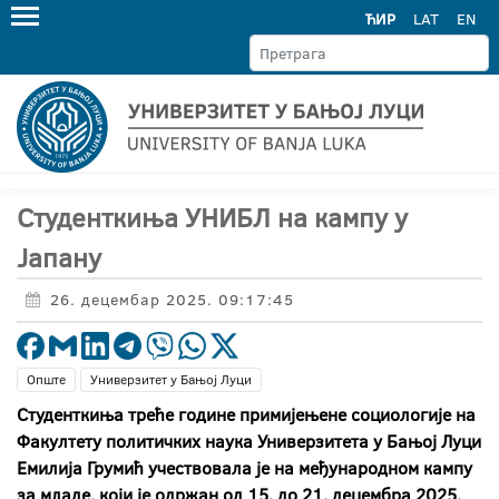
ЋИР
LAT
EN
Студенткиња УНИБЛ на кампу у
Јапану
26. децембар 2025. 09:17:45
Опште
Универзитет у Бањој Луци
Студенткиња треће године примијењене социологије на
Факултету политичких наука Универзитета у Бањој Луци
Емилија Грумић учествовала је на међународном кампу
за младе, који је одржан од 15. до 21. децембра 2025.