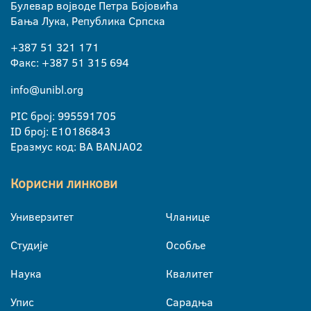
Булевар војводе Петра Бојовића
Бања Лука, Република Српска
+387 51 321 171
Факс: +387 51 315 694
info@unibl.org
PIC број: 995591705
ID број: E10186843
Еразмус код: BA BANJA02
Корисни линкови
Универзитет
Чланице
Студије
Особље
Наука
Квалитет
Упис
Сарадња