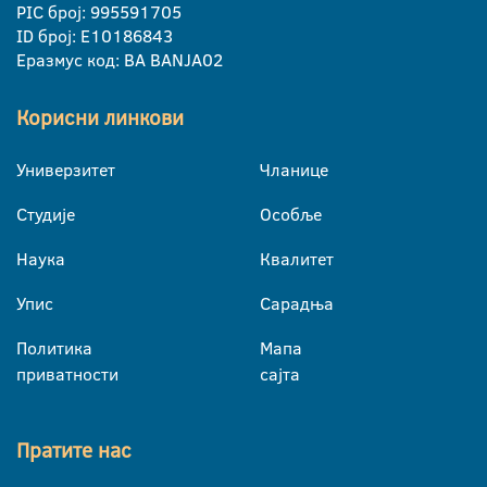
PIC број: 995591705
ID број: E10186843
Еразмус код: BA BANJA02
Корисни линкови
Универзитет
Чланице
Студије
Особље
Наука
Квалитет
Упис
Сарадња
Политика
Мапа
приватности
сајта
Пратите нас