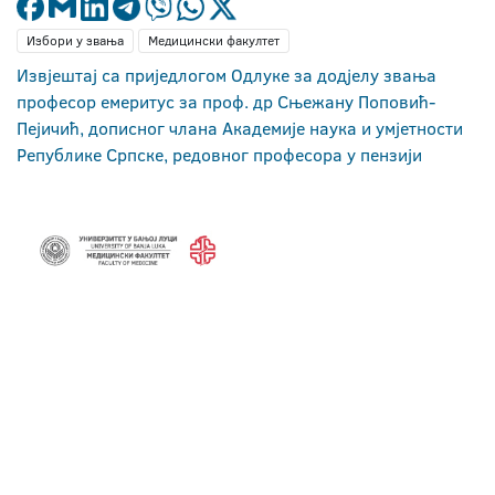
Избори у звања
Медицински факултет
Извјештај са приједлогом Одлуке за додјелу звања
професор емеритус за проф. др Сњежану Поповић-
Пејичић, дописног члана Академије наука и умјетности
Републике Српске, редовног професора у пензији