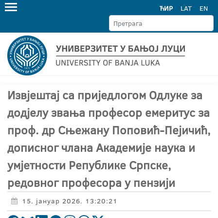
ЋИР
LAT
EN
Извјештај са приједлогом Одлуке за
додјелу звања професор емеритус за
проф. др Сњежану Поповић-Пејичић,
дописног члана Академије наука и
умјетности Републике Српске,
редовног професора у пензији
15. јануар 2026. 13:20:21