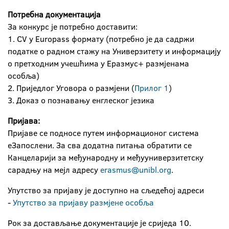
Потребна документација
За конкурс је потребно доставити:
1. CV у Europass формату (потребно је да садржи
податке о радном стажу на Универзитету и информацију
о претходним учешћима у Еразмус+ размјенама
особља)
2. Приједлог Уговора о размјени (
Прилог 1
)
3. Доказ о познавању енглеског језика
Пријава:
Пријаве се подносе путем информационог система
еЗапослени. За сва додатна питања обратити се
Канцеларији за међународну и међууниверзитетску
сарадњу на мејл адресу
erasmus@unibl.org
.
Упутство за пријаву је доступно на сљедећој адреси
-
Упутство за пријаву размјене особља
Рок за достављање документације је сриједа 10.