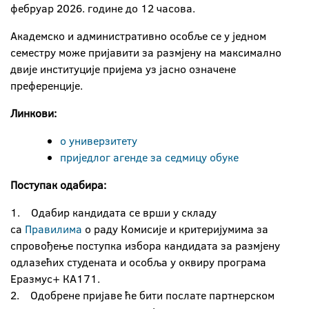
фебруар 2026. године до 12 часова.
Академско и административно особље се у једном
семестру може пријавити за размјену на максимално
двије институције пријема уз јасно означене
преференције.
Л
инкови:
о универзитету
приједлог агенде за седмицу обуке
Поступак одабира:
1. Одабир кандидата се врши у складу
са
Правилима
о раду Комисије и критеријумима за
спровођење поступка избора кандидата за размјену
одлазећих студената и особља у оквиру програма
Еразмус+ КА171.
2. Одобрене пријаве ће бити послате партнерском