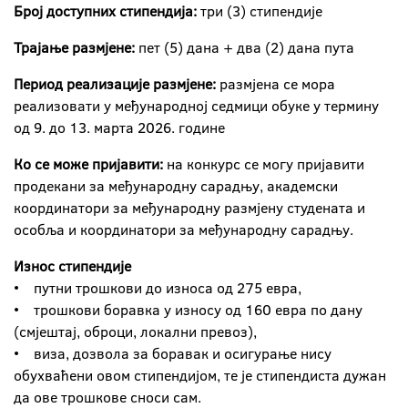
Број доступних стипендија:
три (3) стипендије
Трајање размјене:
пет (5) дана + два (2) дана пута
Период реализације размјене:
размјена се мора
реализовати у међународној седмици обуке у термину
од 9. до 13. марта 2026. године
Ко се може пријавити:
на конкурс се могу пријавити
продекани за међународну сарадњу, академски
координатори за међународну размјену студената и
особља и координатори за међународну сарадњу.
Износ стипендије
• путни трошкови до износа од 275 евра,
• трошкови боравка у износу од 160 евра по дану
(смјештај, оброци, локални превоз),
• виза, дозвола за боравак и осигурање нису
обухваћени овом стипендијом, те је стипендиста дужан
да ове трошкове сноси сам.