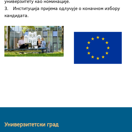
универзитету као номинације.
3. Институција пријема одлучује о коначном избору
кандидата.
Универзитетски град