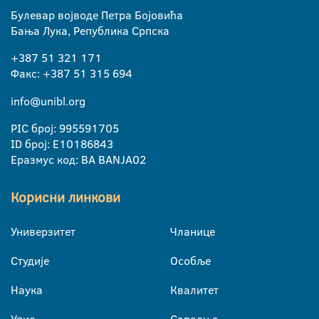
Булевар војводе Петра Бојовића
Бања Лука, Република Српска
+387 51 321 171
Факс: +387 51 315 694
info@unibl.org
PIC број: 995591705
ID број: E10186843
Еразмус код: BA BANJA02
Корисни линкови
Универзитет
Чланице
Студије
Особље
Наука
Квалитет
Упис
Сарадња