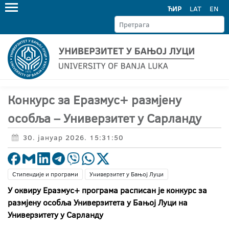
ЋИР
LAT
EN
Конкурс за Еразмус+ размјену
особља – Универзитет у Сарланду
30. јануар 2026. 15:31:50
Стипендије и програми
Универзитет у Бањој Луци
У оквиру Еразмус+ програма расписан је конкурс за
размјену особља Универзитета у Бањој Луци на
Универзитету у Сарланду