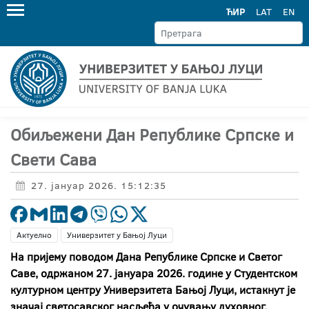
ЋИР
LAT
EN
Обиљежени Дан Републике Српске и
Свети Сава
27. јануар 2026. 15:12:35
Актуелно
Универзитет у Бањој Луци
На пријему поводом Дана Републике Српске и Светог
Саве, одржаном 27. јануара 2026. године у Студентском
културном центру Универзитета Бањој Луци, истакнут је
значај светосавског насљеђа у очувању духовног,