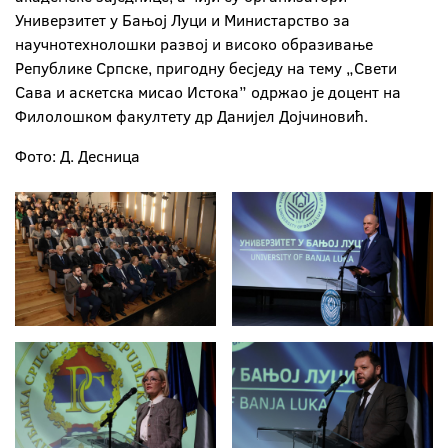
Универзитет у Бањој Луци и Министарство за
научнотехнолошки развој и високо образивање
Републике Српске, пригодну бесједу на тему „Свети
Сава и аскетска мисао Истока” одржао је доцент на
Филолошком факултету др Данијел Дојчиновић.
Фото: Д. Десница