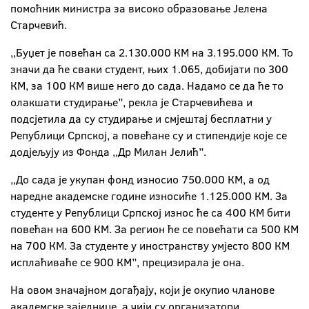
помоћник министра за високо образовање Јелена
Старчевић.
,,Буџет је повећан са 2.130.000 КМ на 3.195.000 КМ. То
значи да ће сваки студент, њих 1.065, добијати по 300
КМ, за 100 КМ више него до сада. Надамо се да ће то
олакшати студирање”, рекла је Старчевићева и
подсјетила да су студирање и смјештај бесплатни у
Републици Српској, а повећане су и стипендије које се
додјељују из Фонда ,,Др Милан Јелић”.
,,До сада је укупан фонд износио 750.000 КМ, а од
наредне академске године износиће 1.125.000 КМ. За
студенте у Републици Српској износ ће са 400 КМ бити
повећан на 600 КМ. За регион ће се повећати са 500 КМ
на 700 КМ. За студенте у иностранству умјесто 800 КМ
исплаћиваће се 900 КМ”, прецизирала је она.
На овом значајном догађају, који је окупио чланове
академске заједнице, а чији су организатори