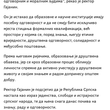
одговорним и моралним људима”, рекао је ректор
Гајанин.
Он је истакао да образовне и научне институције имају
посебну одговорност и да не смију бити искључиво
мјеста стицања формалних квалификација, већ
простори у којима се, поред знања, његују етичке
вриједности, друштвена одговорност, солидарност и
међусобно поштовање.
Према његовим ријечима, образовање је друштвена
обавеза, јер се кроз образовни процес обликују
личности спремне да активно учествују у друштвеном
животу и својим знањем и радом допринесу општем
добру.
Ректор Гајанин је подсјетио да је Република Српска
настала као израз јединства, слободе и истрајности
српског народа, те да њена снага данас почива на
знању, раду и одговорности.