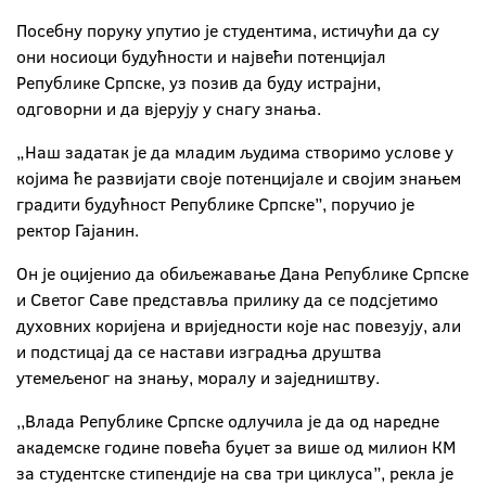
Посебну поруку упутио је студентима, истичући да су
они носиоци будућности и највећи потенцијал
Републике Српске, уз позив да буду истрајни,
одговорни и да вјерују у снагу знања.
„Наш задатак је да младим људима створимо услове у
којима ће развијати своје потенцијале и својим знањем
градити будућност Републике Српске”, поручио је
ректор Гајанин.
Он је оцијенио да обиљежавање Дана Републике Српске
и Светог Саве представља прилику да се подсјетимо
духовних коријена и вриједности које нас повезују, али
и подстицај да се настави изградња друштва
утемељеног на знању, моралу и заједништву.
,,Влада Републике Српске одлучила је да од наредне
академске године повећа буџет за више од милион КМ
за студентске стипендије на сва три циклуса”, рекла је