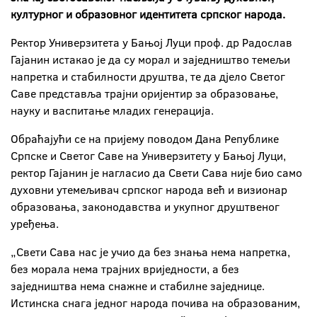
културног и образовног идентитета српског народа.
Ректор Универзитета у Бањој Луци проф. др Радослав
Гајанин истакао је да су морал и заједништво темељи
напретка и стабилности друштва, те да дјело Светог
Саве представља трајни оријентир за образовање,
науку и васпитање младих генерација.
Обраћајући се на пријему поводом Дана Републике
Српске и Светог Саве на Универзитету у Бањој Луци,
ректор Гајанин је нагласио да Свети Сава није био само
духовни утемељивач српског народа већ и визионар
образовања, законодавства и укупног друштвеног
уређења.
„Свети Сава нас је учио да без знања нема напретка,
без морала нема трајних вриједности, а без
заједништва нема снажне и стабилне заједнице.
Истинска снага једног народа почива на образованим,