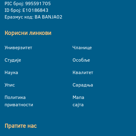
PIC број: 995591705
ID број: E10186843
Еразмус код: BA BANJA02
Корисни линкови
Универзитет
Чланице
Студије
Особље
Наука
Квалитет
Упис
Сарадња
Политика
Мапа
приватности
сајта
Пратите нас