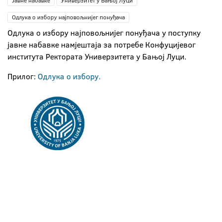
Јавне набавке
Универзитет у Бањој Луци
Одлука о избору најповољнијег понуђача
Одлука о избору најповољнијег понуђача у поступку
јавне набавке намјештаја за потребе Конфуцијевог
института Ректората Универзитета у Бањој Луци.
Прилог:
Одлука о избору.