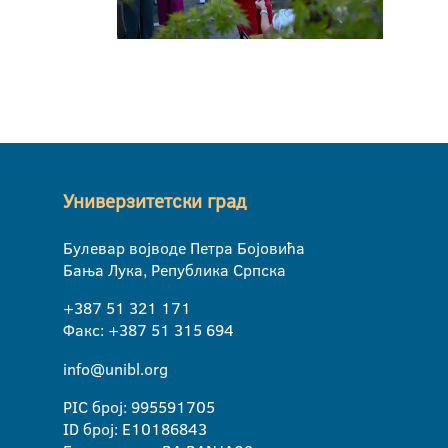
Универзитетски град
Булевар војводе Петра Бојовића
Бања Лука, Република Српска
+387 51 321 171
Факс: +387 51 315 694
info@unibl.org
PIC број: 995591705
ID број: E10186843