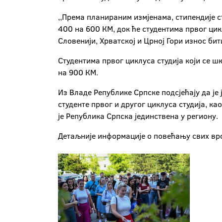
,,Према планираним измјенама, стипендије с
400 на 600 КМ, док ће студентима првог цик
Словенији, Хрватској и Црној Гори износ би
Студентима првог циклуса студија који се 
на 900 КМ.
Из Владе Републике Српске подсјећају да је
студенте првог и другог циклуса студија, к
је Република Српска јединствена у региону.
Детаљније информације о повећању свих врс