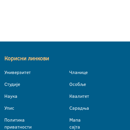
Корисни линкови
Универзитет
Чланице
Студије
Особље
Наука
Квалитет
Упис
Сарадња
Политика
Мапа
приватности
сајта