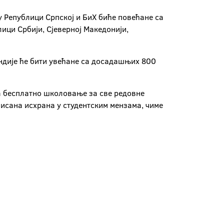
у Републици Српској и БиХ биће повећане са
ици Србији, Сјеверној Македонији,
ендије ће бити увећане са досaдашњих 800
ња бесплатно школовање за све редовне
нисана исхрана у студентским мензама, чиме