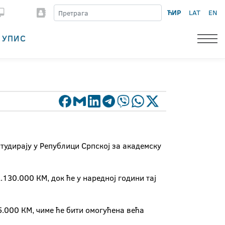
ЋИР
LAT
EN
УПИС
студирају у Републици Српској за академску
.130.000 КМ, док ће у наредној години тај
5.000 КМ, чиме ће бити омогућена већа