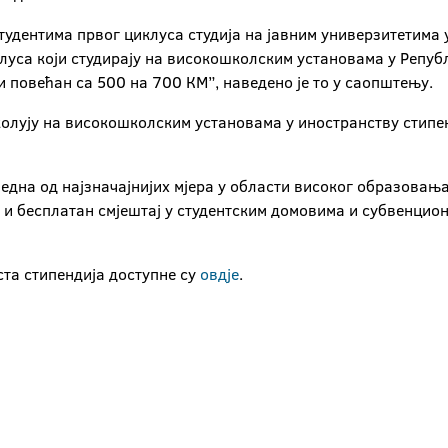
тудентима првог циклуса студија на јавним универзитетима 
луса који студирају на високошколским установама у Републ
ти повећан са 500 на 700 КМ”, наведено је то у саопштењу.
школују на високошколским установама у иностранству стип
 једна од најзначајнијих мјера у области високог образова
ао и бесплатан смјештај у студентским домовима и субвенцио
та стипендија доступне су
овдје
.