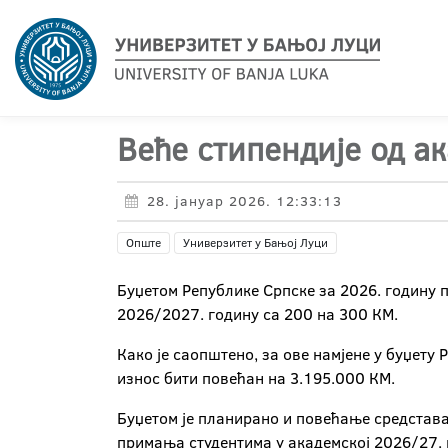
Веће стипендије од а
28. јануар 2026. 12:33:13
Опште
Универзитет у Бањој Луци
Буџетом Републике Српске за 2026. годину п
2026/2027. годину са 200 на 300 КМ.
Како је саопштено, за ове намјене у буџету 
износ бити повећан на 3.195.000 КМ.
Буџетом је планирано и повећање средстава
примања студентима у академској 2026/27. 