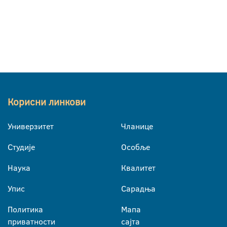
Корисни линкови
Универзитет
Чланице
Студије
Особље
Наука
Квалитет
Упис
Сарадња
Политика
Мапа
приватности
сајта