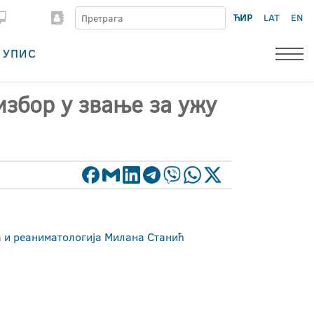
ЋИР
LAT
EN
УПИС
избор у звање за ужу
а и реаниматологија Милана Станић