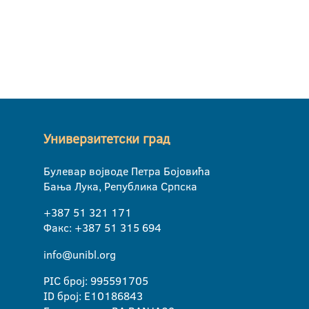
Универзитетски град
Булевар војводе Петра Бојовића
Бања Лука, Република Српска
+387 51 321 171
Факс: +387 51 315 694
info@unibl.org
PIC број: 995591705
ID број: E10186843