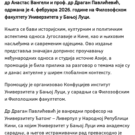
др Анастас Вангели и проф. др Драган Павлићевић,
одржана је 4. фебруара 2026. године на Филозофском
факултету Универзитета у Бањој Луци.
Књига се бави историјским, културним и политичким
аспектима односа Југославије и Кине, као и њиховим
насљеђима и савременим одјецима. Ово издање
представља значајан допринос проучавању
међународних односа и студија источне Азије, а
промоција је била прилика за разговор о темама које су
и данас актуелне у ширем глобалном контексту.
Промоцију је организовао Конфуцијев институт
Универзитета у Бањој Луци, у сарадњи са Филозофским
и Филолошким факултетом.
Др Драган Павлићевић је ванредни професор на
Универзитету Ђатонг – Ливерпул у Народној Републици
Кини, са којим Универзитет у Бањој Луци има академску
сарадњу, а његов истраживачки рад превасходно је