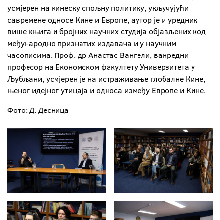
усмјерен на кинеску спољну политику, укључујући
савремене односе Кине и Европе, аутор је и уредник
више књига и бројних научних студија објављених код
међународно признатих издавача и у научним
часописима. Проф. др Анастас Вангели, ванредни
професор на Економском факултету Универзитета у
Љубљани, усмјерен је на истраживање глобалне Кине,
њеног идејног утицаја и односа између Европе и Кине.
Фото: Д. Десница