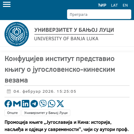
ЋИР
LAT
EN
Конфуцијев институт представио
књигу о југословенско-кинеским
везама
04. фебруар 2026. 15:25:05
Опште
Универзитет у Бањој Луци
Промоција књиге „Југославија и Кина: историјa,
насљеђа и одјеци у савременостиˮ, чији су аутори проф.