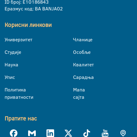
ID број: E10186843
Еразмус код: BA BANJA02
Корисни линкови
Универзитет
Чланице
Студије
Особље
Наука
Квалитет
Упис
Сарадња
Политика
Мапа
приватности
сајта
Пратите нас