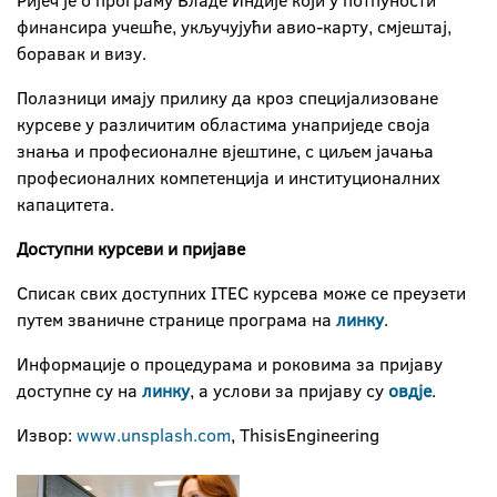
Ријеч је о програму Владе Индије који у потпуности
финансира учешће, укључујући авио-карту, смјештај,
боравак и визу.
Полазници имају прилику да кроз специјализоване
курсеве у различитим областима унаприједе своја
знања и професионалне вјештине, с циљем јачања
професионалних компетенција и институционалних
капацитета.
Доступни курсеви и пријаве
Списак свих доступних ITEC курсева може се преузети
путем званичне странице програма на
линку
.
Информације о процедурама и роковима за пријаву
доступне су на
линку
, а услови за пријаву су
овдје
.
Извор:
www.unsplash.com
, ThisisEngineering