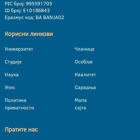
PIC број: 995591705
ID број: E10186843
Еразмус код: BA BANJA02
Корисни линкови
Универзитет
Чланице
Студије
Особље
Наука
Квалитет
Упис
Сарадња
Политика
Мапа
приватности
сајта
Пратите нас