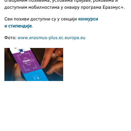
отвореним позивима, условима пријаве, роковима и
доступним мобилностима у оквиру програма Еразмус+.
Сви позиви доступни су у секцији
конкурси
и
стипендије
.
Фото:
www.erasmus-plus.ec.europa.eu