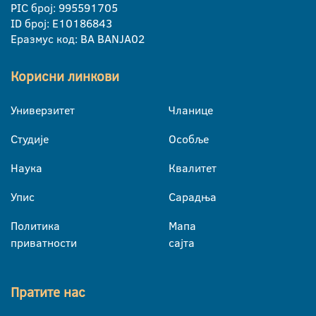
PIC број: 995591705
ID број: E10186843
Еразмус код: BA BANJA02
Корисни линкови
Универзитет
Чланице
Студије
Особље
Наука
Квалитет
Упис
Сарадња
Политика
Мапа
приватности
сајта
Пратите нас