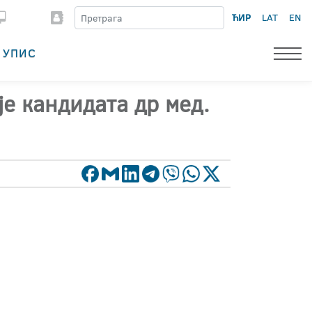
ЋИР
LAT
EN
УПИС
е кандидата др мед.