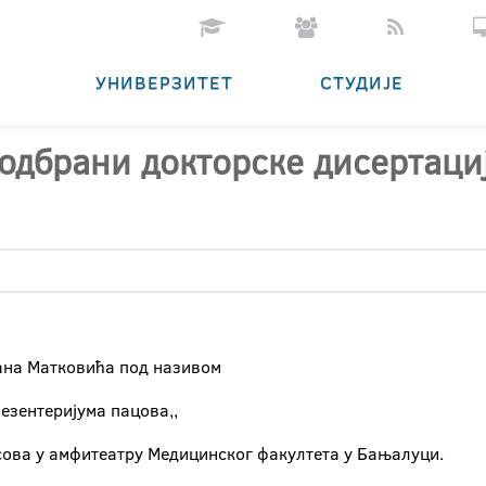
УНИВЕРЗИТЕТ
СТУДИЈЕ
 одбрани докторске дисертациј
рана Матковића под називом
мезентеријума пацова,,
асова у амфитеатру Медицинског факултета у Бањалуци.