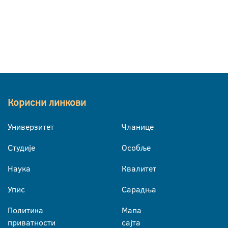
Корисни линкови
Универзитет
Чланице
Студије
Особље
Наука
Квалитет
Упис
Сарадња
Политика
Мапа
приватности
сајта