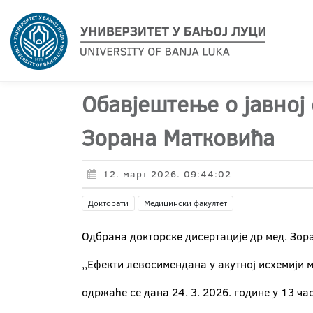
Обавјештење о јавној
Зорана Матковића
12. март 2026. 09:44:02
Докторати
Медицински факултет
Oдбрана докторске дисертације др мед. Зо
,,Ефекти левосимендана у акутној исхемији 
одржаће се дана 24. 3. 2026. године у 13 ч