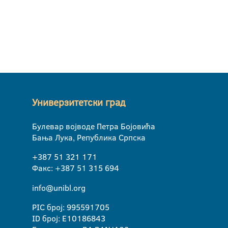
Универзитетски град
Булевар војводе Петра Бојовића
Бања Лука, Република Српска
+387 51 321 171
Факс: +387 51 315 694
info@unibl.org
PIC број: 995591705
ID број: E10186843