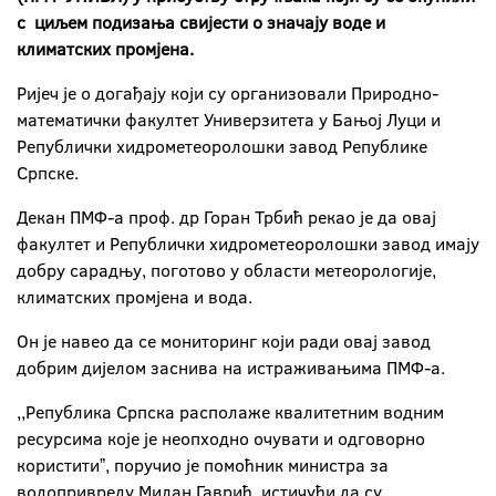
с циљем подизања свијести о значају воде и
климатских промјена.
Ријеч је о догађају који су организовали Природно-
математички факултет Универзитета у Бањој Луци и
Републички хидрометеоролошки завод Републике
Српске.
Декан ПМФ-а проф. др Горан Трбић рекао је да овај
факултет и Републички хидрометеоролошки завод имају
добру сарадњу, поготово у области метеорологије,
климатских промјена и вода.
Он је навео да се мониторинг који ради овај завод
добрим дијелом заснива на истраживањима ПМФ-а.
,,Република Српска располаже квалитетним водним
ресурсима које је неопходно очувати и одговорно
користитиˮ, поручио је помоћник министра за
водопривреду Милан Гаврић, истичући да су