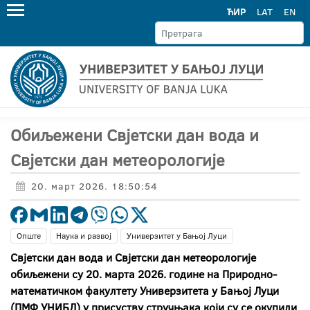
ЋИР
LAT
EN
Обиљежени Свјетски дан вода и
Свјетски дан метеорологије
20. март 2026. 18:50:54
Опште
Наука и развој
Универзитет у Бањој Луци
Свјетски дан вода и Свјетски дан метеорологије
обиљежени су 20. марта 2026. године на Природно-
математичком факултету Универзитета у Бањој Луци
(ПМФ УНИБЛ) у присуству стручњака који су се окупили