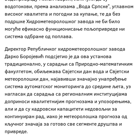
водотокови, према анализама „Вода Српскеˮ, углавном
високог квалитета и погодни за купање, те да без
подршке Хидрометеоролошког завода не би било
могуће ефикасно функционисање пољопривреде ни
система одбране од поплава.
Директор Републичког хидрометеоролошког завода
Дарко Боројевић подсјетио је да ова установа
традиционално, у сарадњи са Природно-математичким
факултетом, обиљежава Свјетски дан вода и Свјетски
метеоролошки дан, најавивши значајно унапређење
система аутоматског мониторинга до средине љета, уз
нагласак да сарадња са регионалним институцијама
доприноси квалитетнијим прогнозама и упозорењима,
али и да су кадровски капацитети недовољни за
континуиран рад, иако је метеоролошка прогноза од
кључног значаја за готово све сегменте друштва и
привреде.