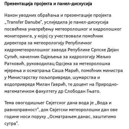
Презентација пројекта и панел-дискусија
Након уводних обраћања и презентације пројекта
„Transfer Danubeˮ, услиједила је панел-дискусија
посвећена унапређењу метеоролошког и хидролошког
мониторинга, у којој су учествовали помоћник
директора за метеорологију Републичког
хидрометеоролошког завода Републике Српске Дејан
Супић, начелник Одјељења за хидрологију Жељко
Ратковић, руководилац Одсјека за метеоролошка
мјерења и осматрања Саша Марић, помоћник министра
у Министарству пољопривреде, шумарства и
водопривреде Милан Гаврић, те доцент на Природно-
математичком факултету др Слободан Гњато.
Тема овогодишњег Свјетског дана вода је „Вода и
равноправностˮ, док Свјетски метеоролошки дан ове
године носи поруку „Осматрањем данас, заштитимо
сутраˮ.