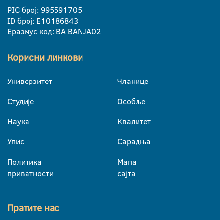
PIC број: 995591705
ID број: E10186843
Еразмус код: BA BANJA02
Корисни линкови
Универзитет
Чланице
Студије
Особље
Наука
Квалитет
Упис
Сарадња
Политика
Мапа
приватности
сајта
Пратите нас