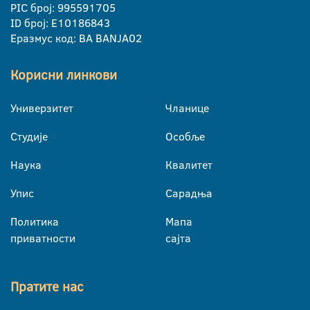
PIC број: 995591705
ID број: E10186843
Еразмус код: BA BANJA02
Корисни линкови
Универзитет
Чланице
Студије
Особље
Наука
Квалитет
Упис
Сарадња
Политика
Мапа
приватности
сајта
Пратите нас