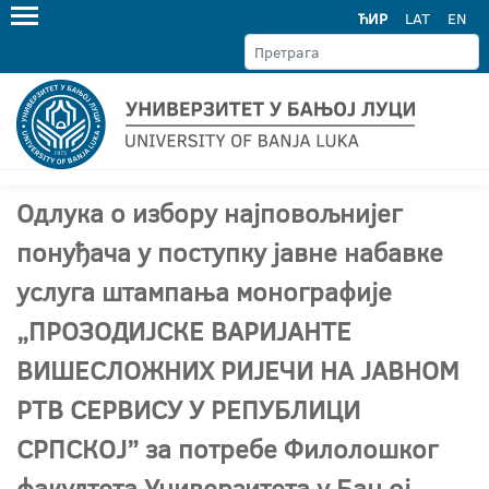
ЋИР
LAT
EN
Одлука о избору најповољнијег
понуђача у поступку јавне набавке
услуга штампања монографије
„ПРОЗОДИЈСКЕ ВАРИЈАНТЕ
ВИШЕСЛОЖНИХ РИЈЕЧИ НА ЈАВНОМ
РТВ СЕРВИСУ У РЕПУБЛИЦИ
СРПСКОЈ” за потребе Филолошког
факултета Универзитета у Бањој