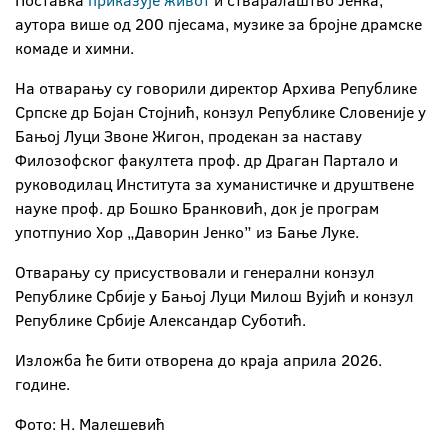
Поставка
приказује живот
и стваралаштво Јенка,
аутора више од 200 пјесама, музике за бројне драмске
комаде и химни.
На отварању су говорили директор Архива Републике
Српске др Бојан Стојнић, конзул Републике Словеније у
Бањој Луци Звоне Жигон, продекан за наставу
Филозофског факултета проф. др Драган Партало и
руководилац Института за хуманистичке и друштвене
науке проф. др Бошко Бранковић, док је програм
употпунио Хор „Даворин Јенко” из Бање Луке.
Отварању су присуствовали и генерални конзул
Републике Србије у Бањој Луци Милош Вујић и конзул
Републике Србије Александар Суботић.
Изложба ће бити отворена до краја априла 2026.
године.
Фото: Н. Малешевић