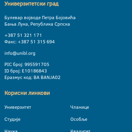
Универзитетски град
Булевар војводе Петра Бојовића
Бања Лука, Република Српска
+387 51 321 171
Факс: +387 51 315 694
info@unibl.org
PIC број: 995591705
ID број: E10186843
Еразмус код: BA BANJA02
Корисни линкови
Универзитет
Чланице
Студије
Особље
Наука
Квалитет