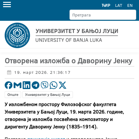
ЋИР
LAT
EN
Отворена изложба о Даворину Јенку
19. март 2026. 21:36:17
Опште
Универзитет у Бањој Луци
У изложбеном простору Филозофског факултета
Универзитета у Бањој Луци, 19. марта 2026. године,
отворена је изложба посвећена композитору и
диригенту Даворину Јенку (1835–1914).