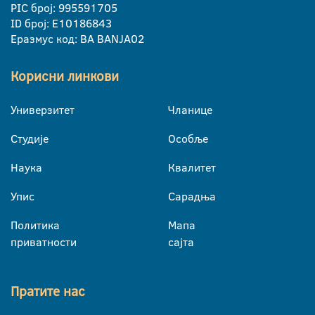
PIC број: 995591705
ID број: E10186843
Еразмус код: BA BANJA02
Корисни линкови
Универзитет
Чланице
Студије
Особље
Наука
Квалитет
Упис
Сарадња
Политика
Мапа
приватности
сајта
Пратите нас