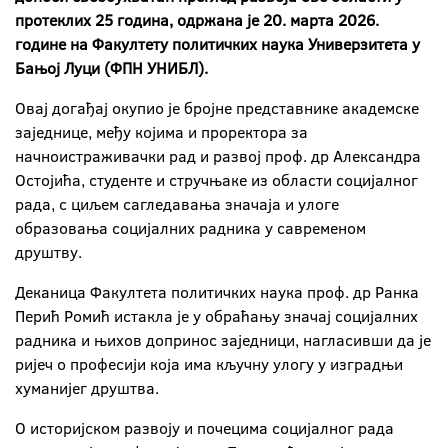
протеклих 25 година, одржана је 20. марта 2026.
године на Факултету политичких наука Универзитета у
Бањој Луци (ФПН УНИБЛ).
Овај догађај окупио је бројне представнике академске
заједнице, међу којима и проректора за
начноистраживачки рад и развој проф. др Александра
Остојића, студенте и стручњаке из области социјалног
рада, с циљем сагледавања значаја и улоге
образовања социјалних радника у савременом
друштву.
Деканица Факултета политичких наука проф. др Ранка
Перић Ромић истакла је у обраћању значај социјалних
радника и њихов допринос заједници, нагласивши да је
ријеч о професији која има кључну улогу у изградњи
хуманијег друштва.
О историјском развоју и почецима социјалног рада