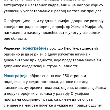
литературе и наставног кадра, али и на напоре који су
уложени у успостављање и развој наставног процеса.
О појединцима који су дали значајан допринос развоју
социјалног рада говорио је проф. др Жељко Мирјанић,
нагласивши њихову посвећеност и улогу у изградњи
ове области.
Рецензент
монографије
проф. др Пејо Ђурашиновић
оцијенио је да је ријеч о дјелу изузетне научне и
документарне вриједности, које представља значајан
допринос академској и стручној јавности.
Монографија
, објављена на око 350 страна и
подијељена у седам поглавља, доноси преглед
чињеница, ауторских текстова, оцјена, ставова, сјећања
и порука бројних учесника у развоју Студијског
програма социјалног рада, са циљем да се очува
сјећање на његове почетке и укаже на правце будућег