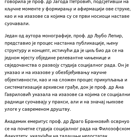
говорила је проф. др Јагода Петровић, подсјетивши на
кључне моменте у формирању и афирмацији ове струке,
као и на изазове са којима су се први носиоци наставе
суочавали.
Један од аутора монографије, проф. др Љубо Лепир,
представио је процес настанка публикације, њену
структуру и концепт, истичући да је циљ био да се на
једном мјесту обједине релевантне чињенице и
свједочанства о развоју студија социјалног рада. Он је
указао и на изазове у обезбјеђивању научне
објективности, као и на сложен процес прикупљања и
систематизације архивске грађе, док је проф. др Ана
Гавриловић указала на изазове са којима се социјални
радници суочавају у пракси, али и на значај њихове
улоге у савременом друштву.
Академик емеритус проф. др Драго Бранковић осврнуо
се на почетке студија социјалног рада на Филозофском
факултету, указујући на тадашњи недостатак