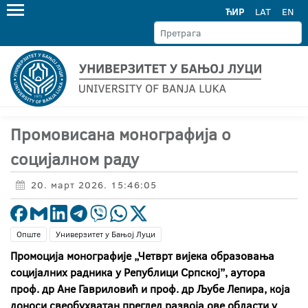
ЋИР
LAT
EN
Промовисана монографија о
социјалном раду
20. март 2026. 15:46:05
Опште
Универзитет у Бањој Луци
Промоција монографије „Четврт вијека образовања
социјалних радника у Републици Српској”, аутора
проф. др Ане Гавриловић и проф. др Љубе Лепира, која
доноси свеобухватан преглед развоја ове области у