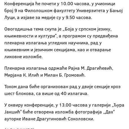
Конференцијa ће почети у 10.00 часова, у учионици
број 9 на Филолошком факултету Универзитета у Бањој
Луци, а изјаве за медије су у 9.50 часова.
Овогодишња тема скупа је „Боја у српском језику,
књижевности и културиˮ, а програмом су предвиђена
пленарна излагања угледних научника, рад у
књижевним и језичким секцијама, као и отварање
ликовне изложбе.
Пленарна излагања одржаће Рајна М. Драгићевић,
Мирјана К. Илић и Милан Б. Громовић.
Током дана биће организован рад у двије секције кроз
шест блокова, са више од 40 излагача.
У оквиру конференције, у 13.00 часова у галерији „Ђура
Јакшићˮ биће отворена изложба фотографија „Дахˮ
ауторке Иване Драгутиновић Соколовски.