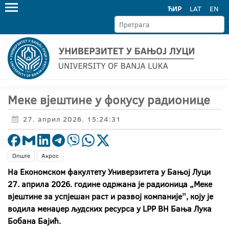
ЋИР
LAT
EN
Меке вјештине у фокусу радионице
27. април 2026. 15:24:31
Опште
Акрос
На Економском факултету Универзитета у Бањој Луци
27. априла 2026. године одржана је радионица „Меке
вјештине за успјешан раст и развој компанијеˮ, коју је
водила менаџер људских ресурса у
LPP BH Бања Лука
Бобана Бајић.