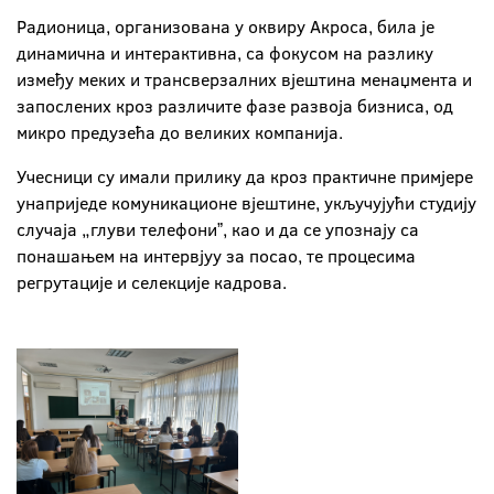
Радионица, организована у оквиру Акроса, била је
динамична и интерактивна, са фокусом на разлику
између меких и трансверзалних вјештина менаџмента и
запослених кроз различите фазе развоја бизниса, од
микро предузећа до великих компанија.
Учесници су имали прилику да кроз практичне примјере
унаприједе комуникационе вјештине, укључујући студију
случаја „глуви телефониˮ, као и да се упознају са
понашањем на интервјуу за посао, те процесима
регрутације и селекције кадрова.