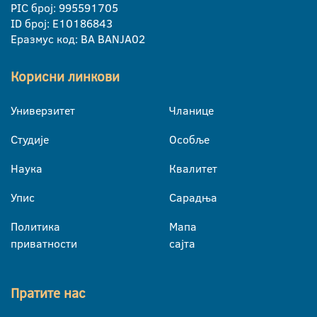
PIC број: 995591705
ID број: E10186843
Еразмус код: BA BANJA02
Корисни линкови
Универзитет
Чланице
Студије
Особље
Наука
Квалитет
Упис
Сарадња
Политика
Мапа
приватности
сајта
Пратите нас