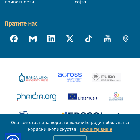
приватности
сајта
Пратите нас
Ова веб страница користи колачиће ради побољшања
корисничког искуства.
Прочитај више
Универзитет у Бањој Луци © 2026