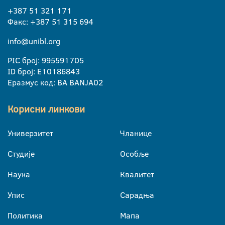
+387 51 321 171
Факс: +387 51 315 694
info@unibl.org
PIC број: 995591705
ID број: E10186843
Еразмус код: BA BANJA02
Корисни линкови
Универзитет
Чланице
Студије
Особље
Наука
Квалитет
Упис
Сарадња
Политика
Мапа