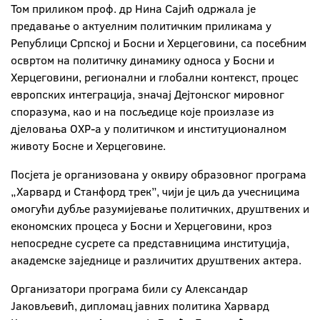
Том приликом проф. др Нина Сајић одржала је
предавање о актуелним политичким приликама у
Републици Српској и Босни и Херцеговини, са посебним
освртом на политичку динамику односа у Босни и
Херцеговини, регионални и глобални контекст, процес
европских интеграција, значај Дејтонског мировног
споразума, као и на посљедице које произлазе из
дјеловања ОХР-а у политичком и институционалном
животу Босне и Херцеговине.
Посјета је организована у оквиру образовног програма
„Харвард и Станфорд трек”, чији је циљ да учесницима
омогући дубље разумијевање политичких, друштвених и
економских процеса у Босни и Херцеговини, кроз
непосредне сусрете са представницима институција,
академске заједнице и различитих друштвених актера.
Организатори програма били су Александар
Јаковљевић, дипломац јавних политика Харвард