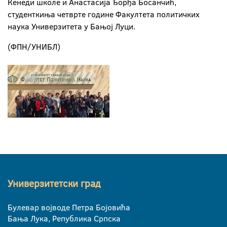
Кенеди школе и Анастасија Ђорђа Босанчић,
студенткиња четврте године Факултета политичких
наука Универзитета у Бањој Луци.
(ФПН/УНИБЛ)
Универзитетски град
Булевар војводе Петра Бојовића
Бања Лука, Република Српска