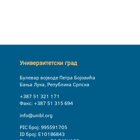
Универзитетски град
Булевар војводе Петра Бојовића
Бања Лука, Република Српска
+387 51 321 171
Факс: +387 51 315 694
info@unibl.org
PIC број: 995591705
ID број: E10186843