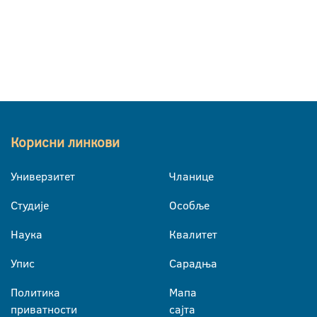
Корисни линкови
Универзитет
Чланице
Студије
Особље
Наука
Квалитет
Упис
Сарадња
Политика
Мапа
приватности
сајта