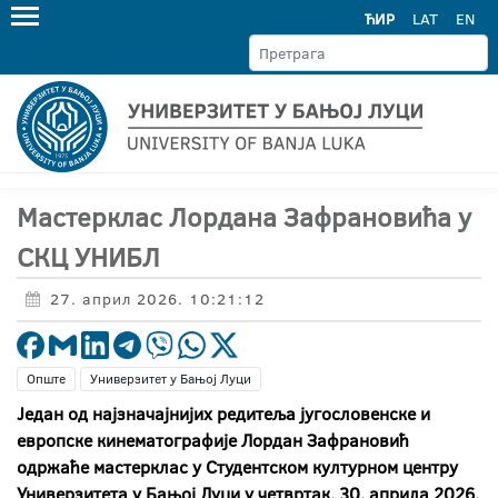
ЋИР
LAT
EN
Мастерклас Лордана Зафрановића у
СКЦ УНИБЛ
27. април 2026. 10:21:12
Опште
Универзитет у Бањој Луци
Један од најзначајнијих редитеља југословенске и
европске кинематографије Лордан Зафрановић
одржаће мастерклас у Студентском културном центру
Универзитета у Бањој Луци у четвртак, 30. априла 2026.