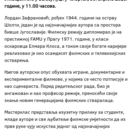
године, у 11.00 часова.
Лордан Зафрановић, рођен 1944. године на острву
Шолти, један је од најзначајнијих аутора са простора
бивше Југославије. Филмску режију дипломирао је на
престижној FAMU у Прагу 1971. године, у класи
оскаровца Елмарa Клосa, а током своје богате каријере
реализовао је око осамдесет филмских и телевизијских
остварења.
Његов ауторски опус обухвата игране, документарне и
експерименталне филмове, у којима се често потписује и
као сценариста. Поред редитељског рада, био је
ангажован и као професор режије, преносећи своје
знање новим генерацијама филмских стваралаца.
Мастерклас представља изузетну прилику за студенте,
младе ауторе и све љубитеље филмске умјетности да из
прве руке чују искуства једног од најзначајнијих