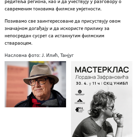
редитеља региона, као и да учествују у разговору о
савременим токовима филмске умјетности.
Позивамо све заинтересоване да присуствују овом
значајном догађају и да искористе прилику за
непосредан сусрет са истакнутим филмским
ствараоцем.
Насловна фото: Ј. Илић, Танјуг