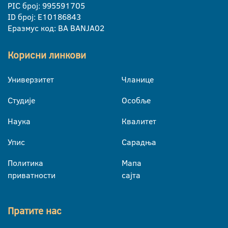
PIC број: 995591705
ID број: E10186843
Еразмус код: BA BANJA02
Корисни линкови
Универзитет
Чланице
Студије
Особље
Наука
Квалитет
Упис
Сарадња
Политика
Мапа
приватности
сајта
Пратите нас