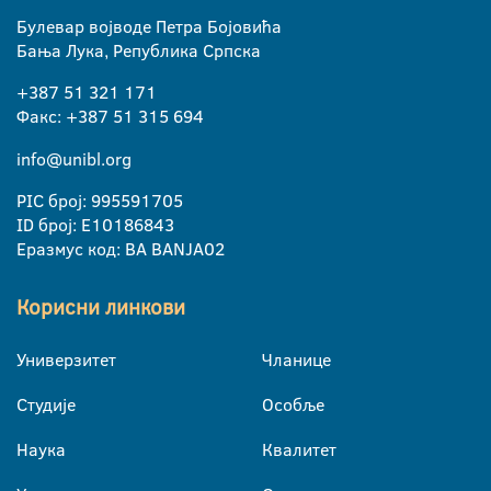
Булевар војводе Петра Бојовића
Бања Лука, Република Српска
+387 51 321 171
Факс: +387 51 315 694
info@unibl.org
PIC број: 995591705
ID број: E10186843
Еразмус код: BA BANJA02
Корисни линкови
Универзитет
Чланице
Студије
Особље
Наука
Квалитет