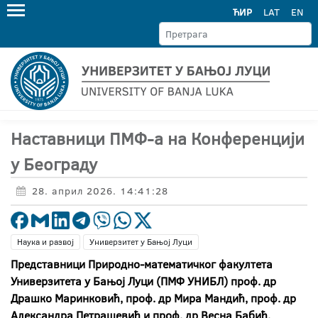
ЋИР
LAT
EN
Наставници ПМФ-а на Конференцији
у Београду
28. април 2026. 14:41:28
Наука и развој
Универзитет у Бањој Луци
Представници Природно-математичког факултета
Универзитета у Бањој Луци (ПМФ УНИБЛ) проф. др
Драшко Маринковић, проф. др Мира Мандић, проф. др
Александра Петрашевић и проф. др Весна Бабић,