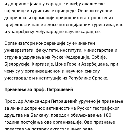
и допринос јачању сарадње између академске
заједнице и туристичке привреде. Овакви скупови
доприносе и промоцији природних и антропогених
вриједности наше земље потенцијалним туристима, као
и унапређењу међународне научне сарадње.
Организатори конференције су еминентни
универзитети, факултети, институти, министарства и
стручна удружења из Руске Федерације, Србије,
Бјелорусије, Киргизије, Црне Горе и Азербејџана, при
чему су у организационом и научном смислу
учествовале и институције из Републике Српске.
Признање за проф. Петрашевић
Проф. др Александри Петрашевић уручено је признање
за лични допринос активностима Руског географског
друштва на Балкану, поводом обиљежавања 180
година постојања ове организације. Ово признање
представља потврду дугогодишњег рада,