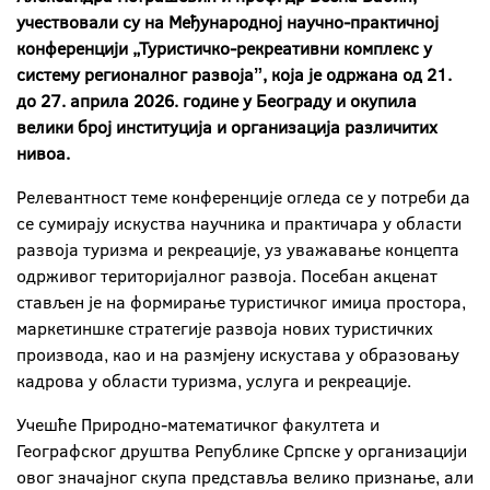
учествовали су на Међународној научно-практичној
конференцији „Туристичко-рекреативни комплекс у
систему регионалног развојаˮ, која је одржана од 21.
до 27. априла 2026. године у Београду и окупила
велики број институција и организација различитих
нивоа.
Релевантност теме конференције огледа се у потреби да
се сумирају искуства научника и практичара у области
развоја туризма и рекреације, уз уважавање концепта
одрживог територијалног развоја. Посебан акценат
стављен је на формирање туристичког имиџа простора,
маркетиншке стратегије развоја нових туристичких
производа, као и на размјену искустава у образовању
кадрова у области туризма, услуга и рекреације.
Учешће Природно-математичког факултета и
Географског друштва Републике Српске у организацији
овог значајног скупа представља велико признање, али