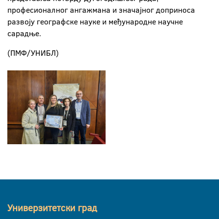
професионалног ангажмана и значајног доприноса
развоју географске науке и међународне научне
сарадње.
(ПМФ/УНИБЛ)
Универзитетски град