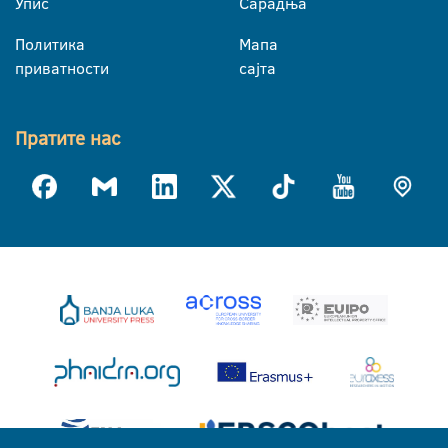
Упис
Сарадња
Политика
Мапа
приватности
сајта
Пратите нас