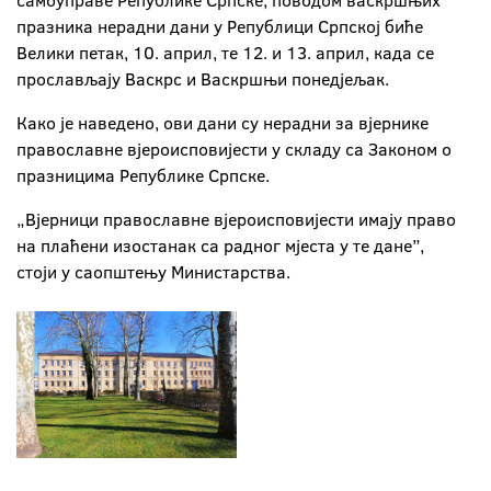
самоуправе Републике Српске, поводом васкршњих
празника нерадни дани у Републици Српској биће
Велики петак, 10. април, те 12. и 13. април, када се
прослављају Васкрс и Васкршњи понедјељак.
Како је наведено, ови дани су нерадни за вјернике
православне вјероисповијести у складу са Законом о
празницима Републике Српске.
„Вјерници православне вјероисповијести имају право
на плаћени изостанак са радног мјеста у те дане”,
стоји у саопштењу Министарства.