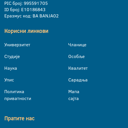
PIC број: 995591705
ID број: E10186843
Еразмус код: BA BANJA02
Корисни линкови
Универзитет
Чланице
Студије
Особље
Наука
Квалитет
Упис
Сарадња
Политика
Мапа
приватности
сајта
Пратите нас