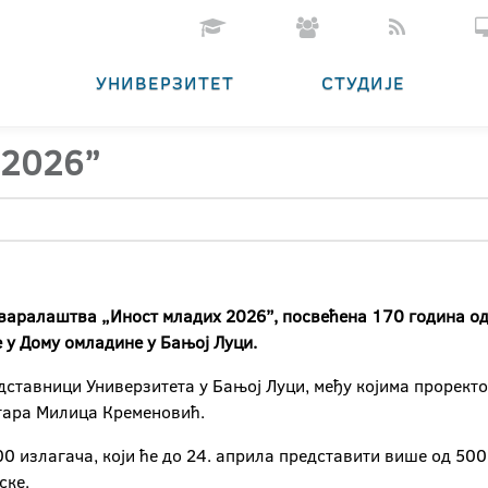
УНИВЕРЗИТЕТ
СТУДИЈЕ
 2026”
тваралаштва „Иност младих 2026”, посвећена 170 година од
е у Дому омладине у Бањој Луци.
ставници Универзитета у Бањој Луци, међу којима проректор
етара Милица Кременовић.
 излагача, који ће до 24. априла представити више од 500 
ске.