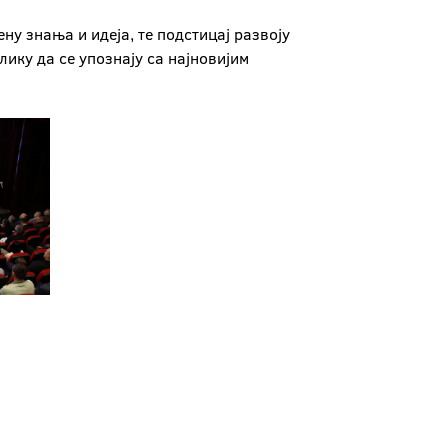
у знања и идеја, те подстицај развоју
ику да се упознају са најновијим