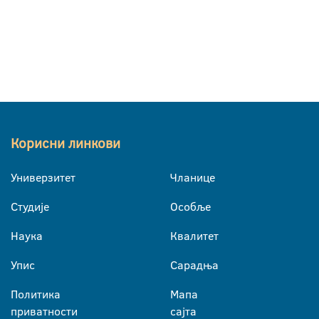
Корисни линкови
Универзитет
Чланице
Студије
Особље
Наука
Квалитет
Упис
Сарадња
Политика
Мапа
приватности
сајта