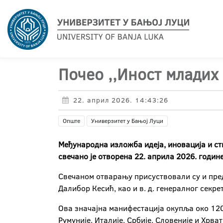
Почео ,,Иност младих
22. април 2026. 14:43:26
Опште
Универзитет у Бањој Луци
Међународна изложба идеја, иновација и с
свечано је отворена 22. априла 2026. годин
Свечаном отварању присуствовали су и пред
Далибор Кесић, као и в. д. генералног секр
Ова значајна манифестација окупља око 1200
Румуније, Италије, Србије, Словеније и Хрват