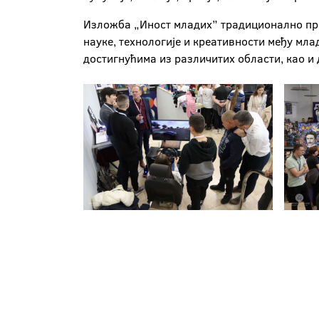
Изложба „Иност младих” традиционално пред
науке, технологије и креативности међу мла
достигнућима из различитих области, као и