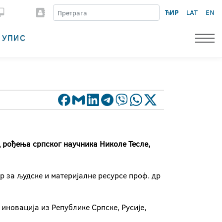
ЋИР
LAT
EN
УПИС
 рођења српског научника Николе Тесле,
 за људске и материјалне ресурсе проф. др
иновација из Републике Српске, Русије,