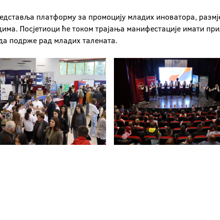
ставља платформу за промоцију младих иноватора, размјен
дима. Посјетиоци ће током трајања манифестације имати прил
 да подрже рад младих талената.