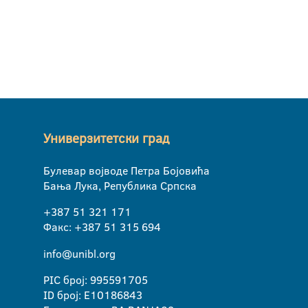
Универзитетски град
Булевар војводе Петра Бојовића
Бања Лука, Република Српска
+387 51 321 171
Факс: +387 51 315 694
info@unibl.org
PIC број: 995591705
ID број: E10186843