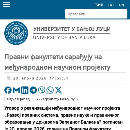
ЋИР
LAT
EN
Правни факултети сарађују на
међународном научном пројекту
20. април 2026. 14:53:51
Наука и развој
Универзитет у Бањој Луци
Уговор о реализацији међународног научног пројекта
„Развој правних система, правне науке и правничког
образовања у државама Западног Балкана“ потписан
је 20. априла 2026. године на Правном факултету