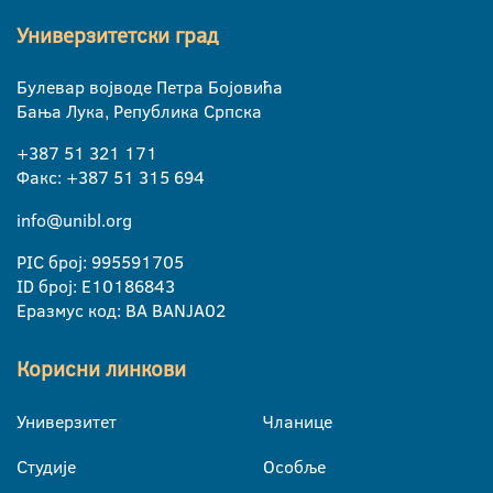
Универзитетски град
Булевар војводе Петра Бојовића
Бања Лука, Република Српска
+387 51 321 171
Факс: +387 51 315 694
info@unibl.org
PIC број: 995591705
ID број: E10186843
Еразмус код: BA BANJA02
Корисни линкови
Универзитет
Чланице
Студије
Особље