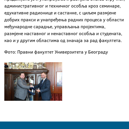
административног и техничког особља кроз семинаре,
едукативне радионице и састанке, с циљем размјене
добрих пракси и унапређења радних процеса у области
међународне сарадње, управљања пројектима,
размјене наставног и ненаставног особља и студената,
као и у другим областима од значаја за рад факултета.
Фото: Правни факултет Универзитета у Београду