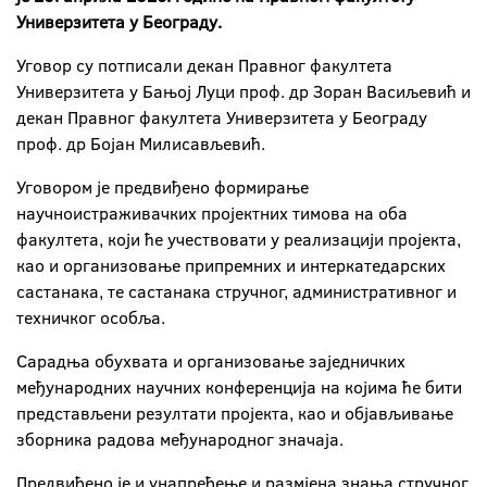
Универзитета у Београду.
Уговор су потписали декан Правног факултета
Универзитета у Бањој Луци проф. др Зоран Васиљевић и
декан Правног факултета Универзитета у Београду
проф. др Бојан Милисављевић.
Уговором је предвиђено формирање
научноистраживачких пројектних тимова на оба
факултета, који ће учествовати у реализацији пројекта,
као и организовање припремних и интеркатедарских
састанака, те састанака стручног, административног и
техничког особља.
Сарадња обухвата и организовање заједничких
међународних научних конференција на којима ће бити
представљени резултати пројекта, као и објављивање
зборника радова међународног значаја.
Предвиђено је и унапређење и размјена знања стручног,