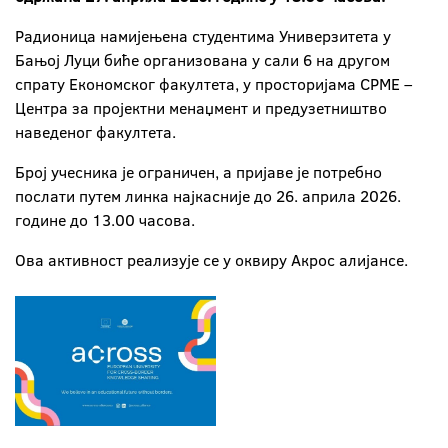
Радионица намијењена студентима Универзитета у
Бањој Луци биће организована у сали 6 на другом
спрату Економског факултета, у просторијама CPME –
Центра за пројектни менаџмент и предузетништво
наведеног факултета.
Број учесника је ограничен, а пријаве је потребно
послати путем линка најкасније до 26. априла 2026.
године до 13.00 часова.
Ова активност реализује се у оквиру Акрос алијансе.