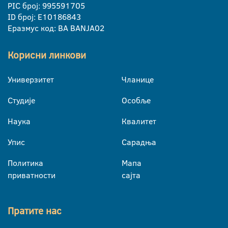
PIC број: 995591705
ID број: E10186843
Еразмус код: BA BANJA02
Корисни линкови
Универзитет
Чланице
Студије
Особље
Наука
Квалитет
Упис
Сарадња
Политика
Мапа
приватности
сајта
Пратите нас