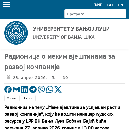
ЋИР
LAT
EN
Радионица о меким вјештинама за
развој компаније
23. април 2026. 15:11:30
Опште
Акрос
Радионица на тему „Меке вјештине за успјешан раст и
развој компаније”, коју ће водити менаџер људских
ресурса у LPP BH Бања Лука Бобана Бајић биће
одржана 27. априла 2026. године у 13.00 часова.