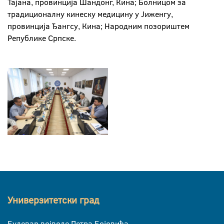
Тајана, провинција Шандонг, Кина; Болницом за
традиционалну кинеску медицину у Јиженгу,
провинција Ђангсу, Кина; Народним позориштем
Републике Српске.
Универзитетски град
Булевар војводе Петра Бојовића