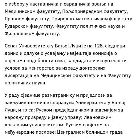
о избору у наставничка и сарадничка звања на
Медицинском факултету, Пољопривредном факултету,
Правном факултету, Природно-математичком факултету,
Рударском факултету, Факултету политичких наука и
Филолошком факултету.
Сенат Универзитета у Бањој Луци је на 128. сједници
донио и одлуке о усвајању извјештаја комисија о
оцјенама подобности тема, кандидата и испуњености
услова за менторство за израду докторских
дисертација на Медицинском факултету и на Факултету
политичких наука.
У раду сједнице разматрани су и приједлози за
закључивање више споразума Универзитета у Бањој
Луци, и то са: Руском предсједничком академијом за
народну привреду и јавну управу; Ивановским
државним универзитетом; Руским савјетом за
међународне послове; Централном болницом града