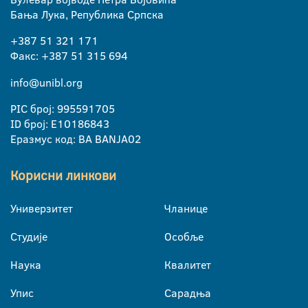
Бања Лука, Република Српска
+387 51 321 171
Факс: +387 51 315 694
info@unibl.org
PIC број: 995591705
ID број: E10186843
Еразмус код: BA BANJA02
Корисни линкови
Универзитет
Чланице
Студије
Особље
Наука
Квалитет
Упис
Сарадња