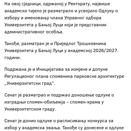
На овој сједници, одржаној у Ректорату, највише
академско тијело је разматрало и усвојило Одлуку о
избору и именовању члана Управног одбора
Универзитета у Бањој Луци који је представник
административног особља.
Такође, разматран је и Приједлог Трошковника
Универзитета у Бањој Луци у академској 2026/2027.
години.
Подржана је и Иницијатива за измјене и допуне
Регулационог плана споменика парковске архитектуре
„Универзитетски град
”.
Сенат је разматрао и подржао доношење одлуке о
изградњи спомен-обиљежја – спомен-храма у
Универзитетском граду.
Сенат је донио одлуке о расписивању конкурса за
избор у академска звања. Такође су донесене и одлуке