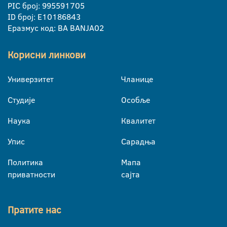
PIC број: 995591705
ID број: E10186843
Еразмус код: BA BANJA02
Корисни линкови
Универзитет
Чланице
Студије
Особље
Наука
Квалитет
Упис
Сарадња
Политика
Мапа
приватности
сајта
Пратите нас