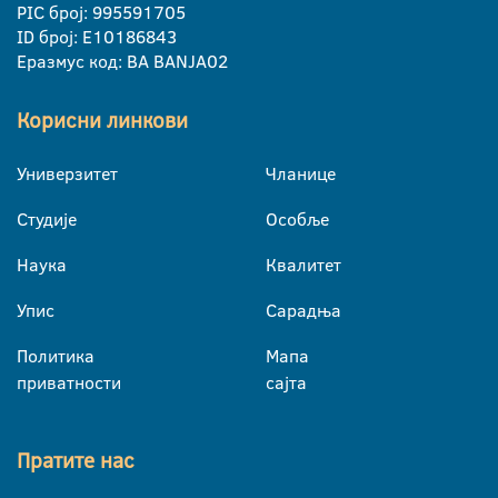
PIC број: 995591705
ID број: E10186843
Еразмус код: BA BANJA02
Корисни линкови
Универзитет
Чланице
Студије
Особље
Наука
Квалитет
Упис
Сарадња
Политика
Мапа
приватности
сајта
Пратите нас