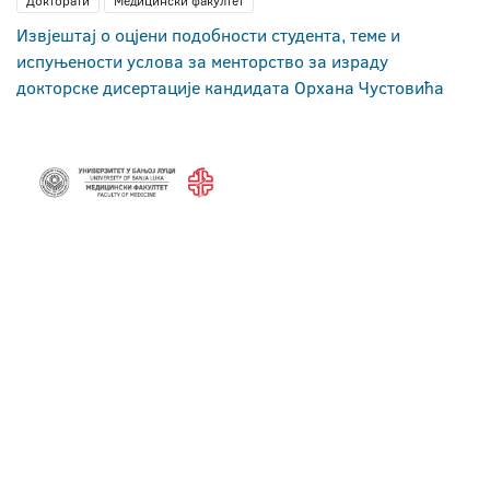
Докторати
Медицински факултет
Извјештај о оцјени подобности студента, теме и
испуњености услова за менторство за израду
докторске дисертације кандидата Орхана Чустовића