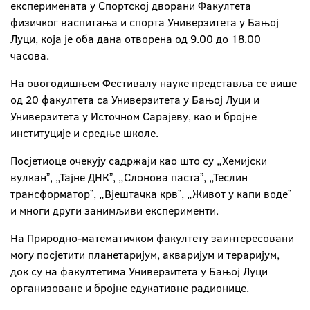
експеримената у Спортској дворани Факултета
физичког васпитања и спорта Универзитета у Бањој
Луци, која је оба дана отворена од 9.00 до 18.00
часова.
На овогодишњем Фестивалу науке представља се више
од 20 факултета са Универзитета у Бањој Луци и
Универзитета у Источном Сарајеву, као и бројне
институције и средње школе.
Посјетиоце очекују садржаји као што су „Хемијски
вулканˮ, „Тајне ДНКˮ, „Слонова пастаˮ, „Теслин
трансформаторˮ, „Вјештачка крвˮ, „Живот у капи водеˮ
и многи други занимљиви експерименти.
На Природно-математичком факултету заинтересовани
могу посјетити планетаријум, акваријум и тераријум,
док су на факултетима Универзитета у Бањој Луци
организоване и бројне едукативне радионице.