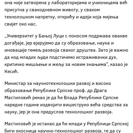
она није затворена у лабораторијама и учионицама већ
присутна у свакодневном животу, у сваком
технолошком напретку, открићу и идеји која мијења
свијет око нас.
„Универзитет у Бањој Луци с поносом подржава овакве
догађаје, јер вјерујемо да су образовање, наука и
иновације темељ развоја сваког друштва. Зато је важно
да код младих људи подстичемо истраживачки дух,
критичко мишљење и жељу за новим знањимаˮ, казао је
Кесић.
Министар за научнотехнолошки развој и високо
образовање Републике Српске проф. др Драга
Мастиловић рекао је да ће Влада Републике Српске
наредне године издвојити вишеструко већа средства за
науку, јер је она предуслов технолошког развоја.
Мастиловић је истакао да ће млади у Републици Српској
бити окосница научно-технолошког развоја, те да су