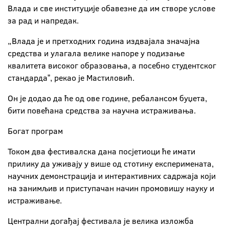
Влада и све институције обавезне да им створе услове
за рад и напредак.
„Влада је и претходних година издвајала значајна
средства и улагала велике напоре у подизање
квалитета високог образовања, а посебно студентског
стандардаˮ, рекао је Мастиловић.
Он је додао да ће од ове године, ребалансом буџета,
бити повећана средства за научна истраживања.
Богат програм
Током два фестивалска дана посјетиоци ће имати
прилику да уживају у више од стотину експеримената,
научних демонстрација и интерактивних садржаја који
на занимљив и приступачан начин промовишу науку и
истраживање.
Централни догађај фестивала је велика изложба