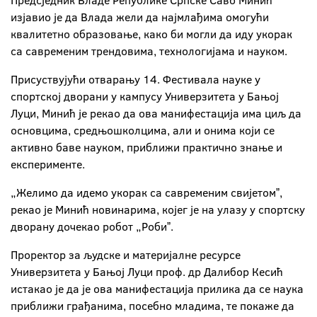
Предсједник Владе Републике Српске Саво Минић
изјавио је да Влада жели да најмлађима омогући
квалитетно образовање, како би могли да иду укорак
са савременим трендовима, технологијама и науком.
Присуствујући отварању 14. Фестивала науке у
спортској дворани у кампусу Универзитета у Бањој
Луци, Минић је рекао да ова манифестација има циљ да
основцима, средњошколцима, али и онима који се
активно баве науком, приближи практично знање и
експерименте.
„Желимо да идемо укорак са савременим свијетомˮ,
рекао је Минић новинарима, којег је на улазу у спортску
дворану дочекао робот „Робиˮ.
Проректор за људске и материјалне ресурсе
Универзитета у Бањој Луци проф. др Далибор Кесић
истакао је да је ова манифестација прилика да се наука
приближи грађанима, посебно младима, те покаже да