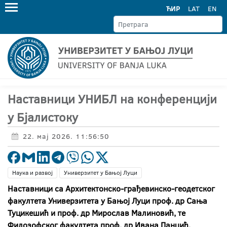
ЋИР
LAT
EN
Наставници УНИБЛ на конференцији
у Бјалистоку
22. мај 2026. 11:56:50
Наука и развој
Универзитет у Бањој Луци
Наставници са Архитектонско-грађевинско-геодетског
факултета Универзитета у Бањој Луци проф. др Сања
Туцикешић и проф. др Мирослав Малиновић, те
Филозофског факултета проф. др Ивана Панџић,