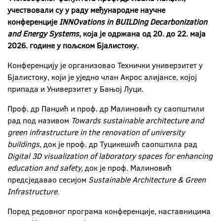
учествовали су у раду међународне научне
конференције
INNOvations in BUILDing Decarbonization
and Energy Systems
, која је одржана од 20. до 22. маја
2026. године у пољском Бјалистоку.
Конференцију је организовао Технички универзитет у
Бјалистоку, који je уједно члан Акрос алијансе, којој
припада и Универзитет у Бањој Луци.
Проф. др Панџић и проф. др Малиновић су саопштили
рад под називом
Towards sustainable architecture and
green infrastructure in the renovation of university
buildings,
док је проф. др Туцикешић саопштила рад
Digital 3D visualization of laboratory spaces for enhancing
education and safety,
док је проф. Малиновић
предсједавао сесијом
Sustainable Architecture & Green
Infrastructure.
Поред редовног програма конференције, наставницима