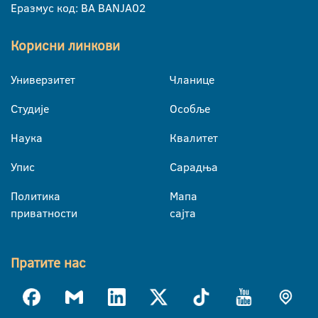
Еразмус код: BA BANJA02
Корисни линкови
Универзитет
Чланице
Студије
Особље
Наука
Квалитет
Упис
Сарадња
Политика
Мапа
приватности
сајта
Пратите нас