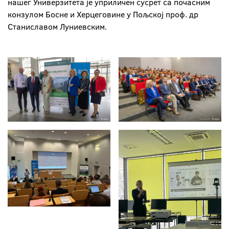
нашег Универзитета је уприличен сусрет са почасним
конзулом Босне и Херцеговине у Пољској проф. др
Станиславом Луниевским.